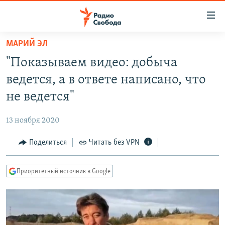
Ссылки
для
упрощенного
МАРИЙ ЭЛ
ПРОГРАММЫ
доступа
"Показываем видео: добыча
ПОДКАСТЫ
Вернуться
ведется, а в ответе написано, что
к
АВТОРСКИЕ ПРОЕКТЫ
не ведется"
основному
ЦИТАТЫ СВОБОДЫ
содержанию
13 ноября 2020
Вернутся
МНЕНИЯ
к
Поделиться
Читать без VPN
КУЛЬТУРА
главной
навигации
IDEL.РЕАЛИИ
Приоритетный источник в Google
Вернутся
КАВКАЗ.РЕАЛИИ
к
СЕВЕР.РЕАЛИИ
поиску
СИБИРЬ.РЕАЛИИ