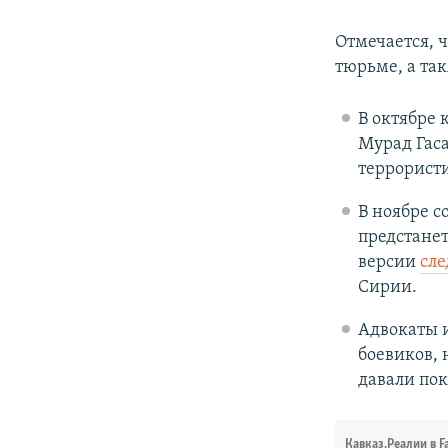
Отмечается, ч
тюрьме, а та
В октябре 
Мурад Гаса
террористи
В ноябре с
предстане
версии
сле
Сирии.
Адвокаты 
боевиков, 
давали пок
Кавказ.Реалии в F