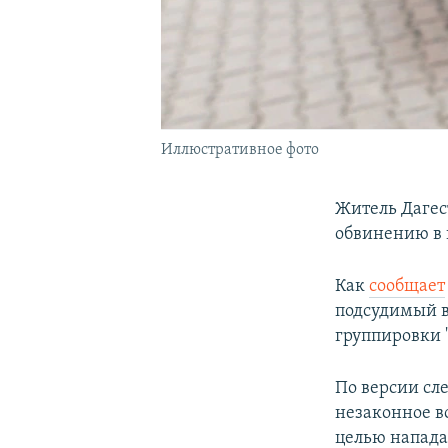
Иллюстративное фото
Житель Дагес
обвинению в 
Как
сообщает
подсудимый в
группировки 
По версии сле
незаконное в
целью напада