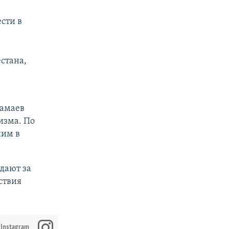
ести в
стана,
Шамаев
изма. По
шим в
ыдают за
ствия
 Instagram