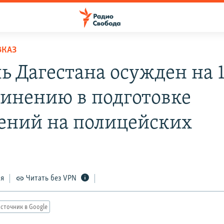
ВКАЗ
ь Дагестана осужден на 1
винению в подготовке
ений на полицейских
ся
Читать без VPN
сточник в Google