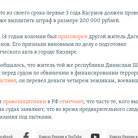
то из своего срока первые 3 года Касумов должен пров
кже выплатить штраф в размере 200 000 рублей.
к 14 годам колонии был
приговорен
другой житель Даге
нов. Его признали виновным по делу о подготовке
ческого акта в городе Кизляре.
ообщалось, что житель той же республики Динислам 
т перед судом по обвинению в финансировании террор
дствия
, он перевел деньги четырем землякам, воевав
и
правозащитники
в РФ
отмечают
, что часто те, кого в
на судах заявляют, что во время предварительного след
азания под пытками.
acebook
Кавказ.Реалии в YouTube
Кавказ.Реалии в