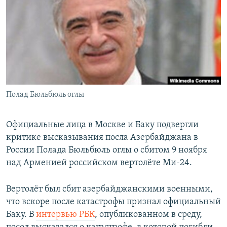
РАСПИСАНИЕ ВЕЩАНИЯ
ПОДПИШИТЕСЬ НА РАССЫЛКУ
СОЦИАЛЬНЫЕ СЕТИ
Полад Бюльбюль оглы
Все сайты РСЕ/РС
Официальные лица в Москве и Баку подвергли
критике высказывания посла Азербайджана в
России Полада Бюльбюль оглы о сбитом 9 ноября
над Арменией российском вертолёте Ми-24.
Вертолёт был сбит азербайджанскими военными,
что вскоре после катастрофы признал официальный
Баку. В
интервью РБК
, опубликованном в среду,