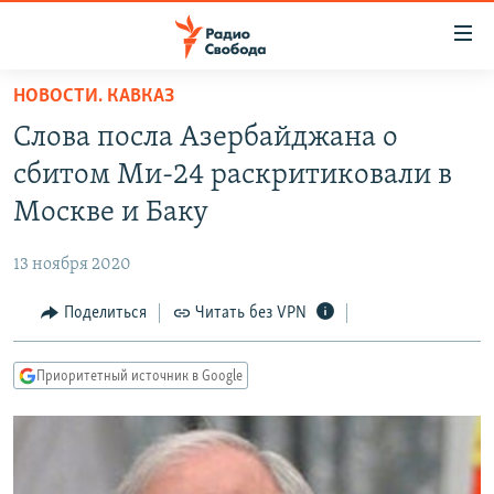
Ссылки
для
упрощенного
НОВОСТИ. КАВКАЗ
ПРОГРАММЫ
доступа
Слова посла Азербайджана о
ПОДКАСТЫ
Вернуться
сбитом Ми-24 раскритиковали в
к
АВТОРСКИЕ ПРОЕКТЫ
Москве и Баку
основному
ЦИТАТЫ СВОБОДЫ
содержанию
13 ноября 2020
Вернутся
МНЕНИЯ
к
Поделиться
Читать без VPN
КУЛЬТУРА
главной
навигации
IDEL.РЕАЛИИ
Приоритетный источник в Google
Вернутся
КАВКАЗ.РЕАЛИИ
к
СЕВЕР.РЕАЛИИ
поиску
СИБИРЬ.РЕАЛИИ