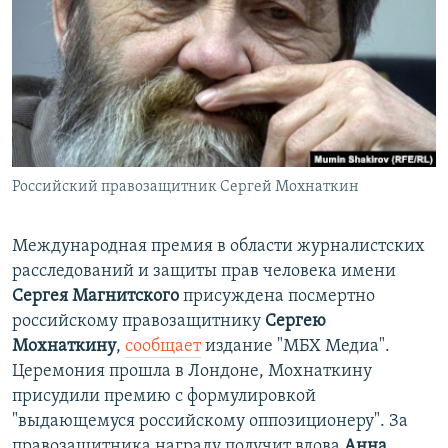
РАСПИСАНИЕ ВЕЩАНИЯ
ПОДПИШИТЕСЬ НА РАССЫЛКУ
СОЦИАЛЬНЫЕ СЕТИ
Российский правозащитник Сергей Мохнаткин
Все сайты РСЕ/РС
Международная премия в области журналистских
расследований и защиты прав человека имени
Сергея Магнитского
присуждена посмертно
российскому правозащитнику
Сергею
Мохнаткину
,
сообщает
издание "МБХ Медиа".
Церемония прошла в Лондоне, Мохнаткину
присудили премию с формулировкой
"выдающемуся российскому оппозиционеру". За
правозащитника награду получит вдова
Анна