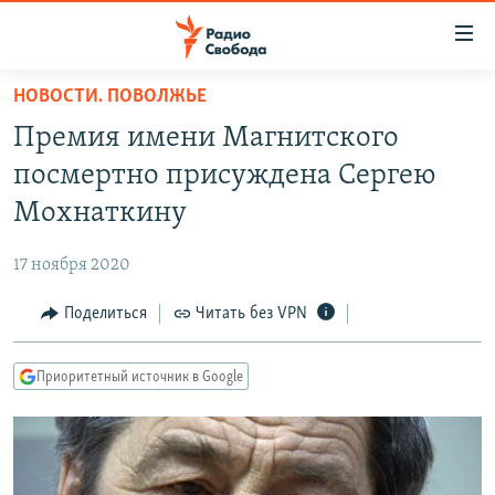
Ссылки
для
упрощенного
НОВОСТИ. ПОВОЛЖЬЕ
ПРОГРАММЫ
доступа
Премия имени Магнитского
ПОДКАСТЫ
Вернуться
посмертно присуждена Сергею
к
АВТОРСКИЕ ПРОЕКТЫ
Мохнаткину
основному
ЦИТАТЫ СВОБОДЫ
содержанию
17 ноября 2020
Вернутся
МНЕНИЯ
к
Поделиться
Читать без VPN
КУЛЬТУРА
главной
навигации
IDEL.РЕАЛИИ
Приоритетный источник в Google
Вернутся
КАВКАЗ.РЕАЛИИ
к
СЕВЕР.РЕАЛИИ
поиску
СИБИРЬ.РЕАЛИИ