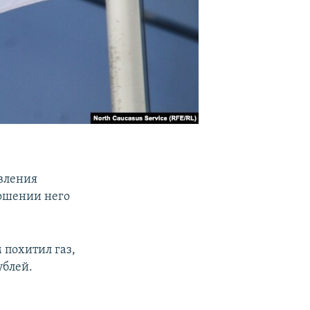
авления
ношении него
 похитил газ,
ублей.
с