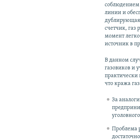
соблюдением 
линии и обес
дублирующая,
счетчик, газ 
момент легко
источник в п
В данном случ
газовиков и 
практически 
что кража газ
За аналог
предприни
уголовного
Проблема р
достаточно