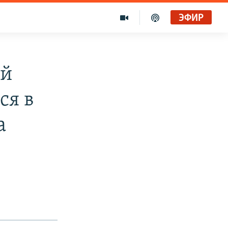
ЭФИР
ей
ся в
а