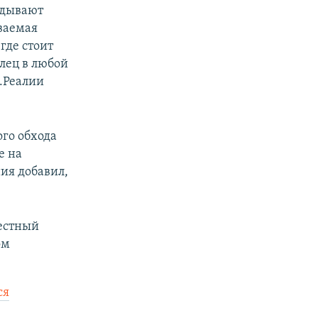
адывают
ваемая
где стоит
елец в любой
з.Реалии
ого обхода
е на
ия добавил,
стный
ом
ся