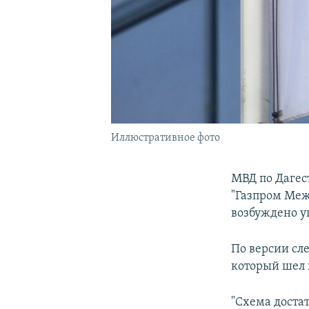
Иллюстративное фото
МВД по Дагес
"Газпром Меж
возбуждено уг
По версии сл
который шел 
"Схема достат