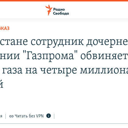
ВКАЗ
естане сотрудник дочерн
нии "Газпрома" обвиняет
 газа на четыре миллион
й
ся
Читать без VPN