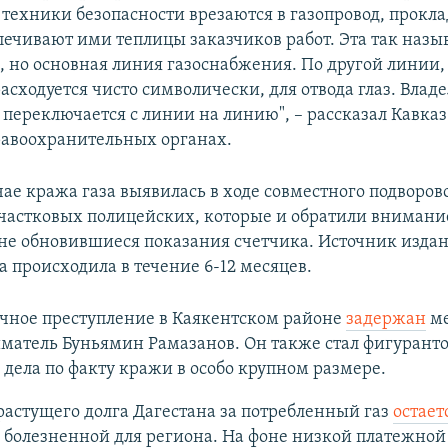
техники безопасности врезаются в газопровод, прокл
печивают ими теплицы заказчиков работ. Эта так назы
 но основная линия газоснабжения. По другой линии, 
расходуется чисто символически, для отвода глаз. Влад
 переключается с линии на линию", – рассказал Кавка
равоохранительных органах.
ае кража газа выявилась в ходе совместного подворов
участковых полицейских, которые и обратили внимани
не обновившиеся показания счетчика. Источник издан
а происходила в течение 6-12 месяцев.
ичное преступление в Каякентском районе
задержан
ме
матель Буньямин Рамазанов. Он также стал фигурант
 дела по факту кражи в особо крупном размере.
астущего долга Дагестана за потребленный газ
остает
 болезненной для региона. На фоне низкой платежной