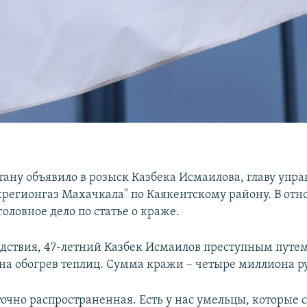
тану объявило в розыск Казбека Исмаилова, главу упр
регионгаз Махачкала" по Каякентскому району. В от
оловное дело по статье о краже.
едствия, 47-летний Казбек Исмаилов преступным путем
на обогрев теплиц. Сумма кражи – четыре миллиона р
очно распространенная. Есть у нас умельцы, которые 