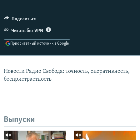
РАСПИСАНИЕ ВЕЩАНИЯ
ПОДПИШИТЕСЬ НА РАССЫЛКУ
Поделиться
Читать без VPN
СОЦИАЛЬНЫЕ СЕТИ
Приоритетный источник в Google
Новости Радио Свобода: точность, оперативность,
Все сайты РСЕ/РС
беспристрастность
Выпуски