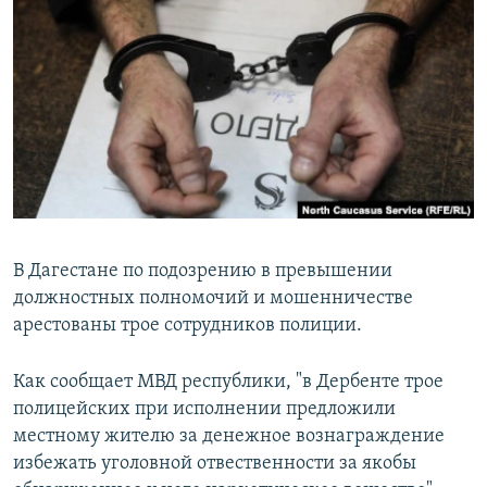
РАСПИСАНИЕ ВЕЩАНИЯ
ПОДПИШИТЕСЬ НА РАССЫЛКУ
СОЦИАЛЬНЫЕ СЕТИ
Все сайты РСЕ/РС
В Дагестане по подозрению в превышении
должностных полномочий и мошенничестве
арестованы трое сотрудников полиции.
Как сообщает МВД республики, "в Дербенте трое
полицейских при исполнении предложили
местному жителю за денежное вознаграждение
избежать уголовной отвественности за якобы