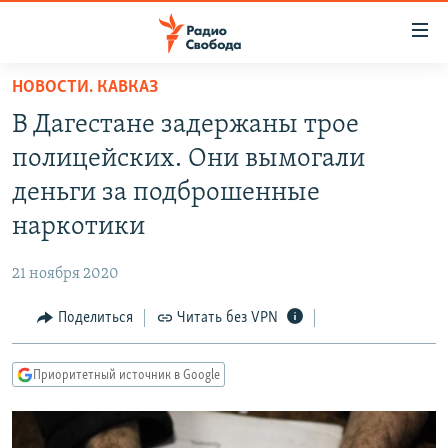
Ссылки
для
упрощенного
НОВОСТИ. КАВКАЗ
ПРОГРАММЫ
доступа
В Дагестане задержаны трое
ПОДКАСТЫ
Вернуться
полицейских. Они вымогали
к
АВТОРСКИЕ ПРОЕКТЫ
деньги за подброшенные
основному
ЦИТАТЫ СВОБОДЫ
содержанию
наркотики
Вернутся
МНЕНИЯ
к
21 ноября 2020
КУЛЬТУРА
главной
Поделиться
Читать без VPN
навигации
IDEL.РЕАЛИИ
Вернутся
КАВКАЗ.РЕАЛИИ
к
Приоритетный источник в Google
СЕВЕР.РЕАЛИИ
поиску
СИБИРЬ.РЕАЛИИ