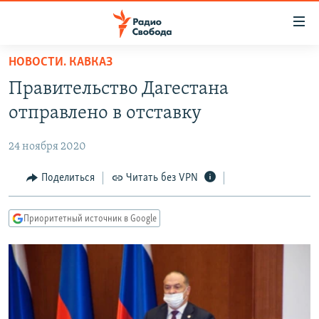
Ссылки
для
упрощенного
НОВОСТИ. КАВКАЗ
ПРОГРАММЫ
доступа
Правительство Дагестана
ПОДКАСТЫ
Вернуться
отправлено в отставку
к
АВТОРСКИЕ ПРОЕКТЫ
основному
24 ноября 2020
ЦИТАТЫ СВОБОДЫ
содержанию
Вернутся
МНЕНИЯ
Поделиться
Читать без VPN
к
КУЛЬТУРА
главной
Приоритетный источник в Google
навигации
IDEL.РЕАЛИИ
Вернутся
КАВКАЗ.РЕАЛИИ
к
СЕВЕР.РЕАЛИИ
поиску
СИБИРЬ.РЕАЛИИ