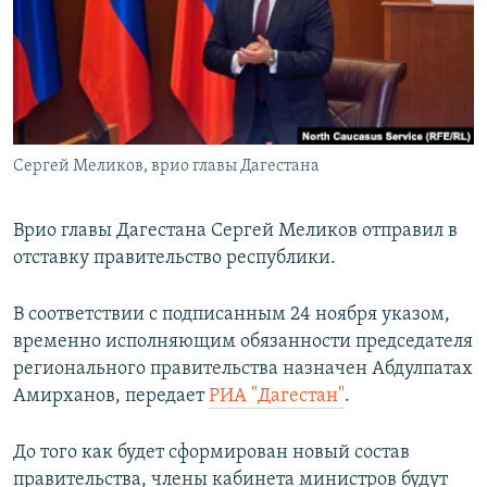
РАСПИСАНИЕ ВЕЩАНИЯ
ПОДПИШИТЕСЬ НА РАССЫЛКУ
СОЦИАЛЬНЫЕ СЕТИ
Сергей Меликов, врио главы Дагестана
Врио главы Дагестана Сергей Меликов отправил в
отставку правительство республики.
Все сайты РСЕ/РС
В соответствии с подписанным 24 ноября указом,
временно исполняющим обязанности председателя
регионального правительства назначен Абдулпатах
Амирханов, передает
РИА "Дагестан"
.
До того как будет сформирован новый состав
правительства, члены кабинета министров будут