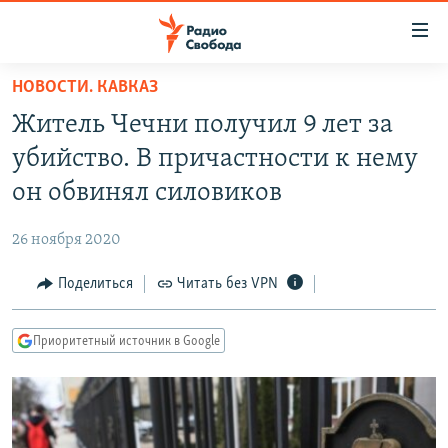
Ссылки
для
упрощенного
НОВОСТИ. КАВКАЗ
ПРОГРАММЫ
доступа
Житель Чечни получил 9 лет за
ПОДКАСТЫ
Вернуться
убийство. В причастности к нему
к
АВТОРСКИЕ ПРОЕКТЫ
он обвинял силовиков
основному
ЦИТАТЫ СВОБОДЫ
содержанию
26 ноября 2020
Вернутся
МНЕНИЯ
к
Поделиться
Читать без VPN
КУЛЬТУРА
главной
навигации
IDEL.РЕАЛИИ
Приоритетный источник в Google
Вернутся
КАВКАЗ.РЕАЛИИ
к
СЕВЕР.РЕАЛИИ
поиску
СИБИРЬ.РЕАЛИИ