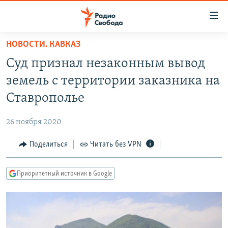
Ссылки
для
упрощенного
НОВОСТИ. КАВКАЗ
ПРОГРАММЫ
доступа
Суд признал незаконным вывод
ПОДКАСТЫ
Вернуться
земель с территории заказника на
к
АВТОРСКИЕ ПРОЕКТЫ
Ставрополье
основному
ЦИТАТЫ СВОБОДЫ
содержанию
26 ноября 2020
Вернутся
МНЕНИЯ
к
Поделиться
Читать без VPN
КУЛЬТУРА
главной
навигации
IDEL.РЕАЛИИ
Приоритетный источник в Google
Вернутся
КАВКАЗ.РЕАЛИИ
к
СЕВЕР.РЕАЛИИ
поиску
СИБИРЬ.РЕАЛИИ