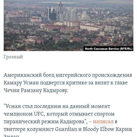
РАСПИСАНИЕ ВЕЩАНИЯ
ПОДПИШИТЕСЬ НА РАССЫЛКУ
СОЦИАЛЬНЫЕ СЕТИ
Грозный
Все сайты РСЕ/РС
Американский боец нигерийского происхождения
Камару Усман подвергся критике за визит к главе
Чечни Рамзану Кадырову.
"Усман стал последним на данный момент
чемпионом UFC, который отмывает спортом
тиранический режим Кадырова", –
написал
в
твиттере колумнист Guardian и Bloody Elbow Карим