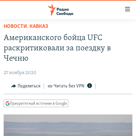
Ссылки
для
упрощенного
НОВОСТИ. КАВКАЗ
ПРОГРАММЫ
доступа
Американского бойца UFC
ПОДКАСТЫ
Вернуться
раскритиковали за поездку в
к
АВТОРСКИЕ ПРОЕКТЫ
Чечню
основному
ЦИТАТЫ СВОБОДЫ
содержанию
27 ноября 2020
Вернутся
МНЕНИЯ
к
Поделиться
Читать без VPN
КУЛЬТУРА
главной
навигации
IDEL.РЕАЛИИ
Приоритетный источник в Google
Вернутся
КАВКАЗ.РЕАЛИИ
к
СЕВЕР.РЕАЛИИ
поиску
СИБИРЬ.РЕАЛИИ