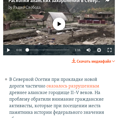
Раскопки аланских захоронений в Северной Осетии
by
Радио Свобода
No media source currently available
Auto
0:00
1:16
240p
Скачать медиафайл
360p
Auto
240p
360p
480p
480p
В Северной Осетии при прокладке новой
дороги частично
оказалось разрушенным
720p
720p
810p
древнее аланское городище II–V веков. На
810p
проблему обратили внимание гражданские
активисты, которые при посещении места
памятника истории федерального значения