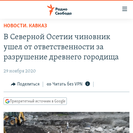
Ссылки
для
упрощенного
НОВОСТИ. КАВКАЗ
ПРОГРАММЫ
доступа
В Северной Осетии чиновник
ПОДКАСТЫ
Вернуться
ушел от ответственности за
к
АВТОРСКИЕ ПРОЕКТЫ
разрушение древнего городища
основному
ЦИТАТЫ СВОБОДЫ
содержанию
29 ноября 2020
Вернутся
МНЕНИЯ
к
Поделиться
Читать без VPN
КУЛЬТУРА
главной
навигации
IDEL.РЕАЛИИ
Приоритетный источник в Google
Вернутся
КАВКАЗ.РЕАЛИИ
к
СЕВЕР.РЕАЛИИ
поиску
СИБИРЬ.РЕАЛИИ