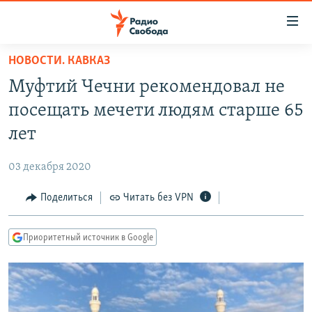
Ссылки
для
упрощенного
НОВОСТИ. КАВКАЗ
ПРОГРАММЫ
доступа
Муфтий Чечни рекомендовал не
ПОДКАСТЫ
Вернуться
посещать мечети людям старше 65
к
АВТОРСКИЕ ПРОЕКТЫ
лет
основному
ЦИТАТЫ СВОБОДЫ
содержанию
03 декабря 2020
Вернутся
МНЕНИЯ
к
Поделиться
Читать без VPN
КУЛЬТУРА
главной
навигации
IDEL.РЕАЛИИ
Приоритетный источник в Google
Вернутся
КАВКАЗ.РЕАЛИИ
к
СЕВЕР.РЕАЛИИ
поиску
СИБИРЬ.РЕАЛИИ