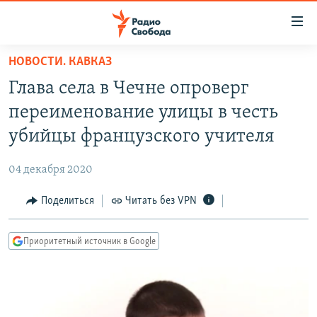
Ссылки
для
упрощенного
НОВОСТИ. КАВКАЗ
ПРОГРАММЫ
доступа
Глава села в Чечне опроверг
ПОДКАСТЫ
Вернуться
переименование улицы в честь
к
АВТОРСКИЕ ПРОЕКТЫ
убийцы французского учителя
основному
ЦИТАТЫ СВОБОДЫ
содержанию
04 декабря 2020
Вернутся
МНЕНИЯ
к
Поделиться
Читать без VPN
КУЛЬТУРА
главной
навигации
IDEL.РЕАЛИИ
Приоритетный источник в Google
Вернутся
КАВКАЗ.РЕАЛИИ
к
СЕВЕР.РЕАЛИИ
поиску
СИБИРЬ.РЕАЛИИ