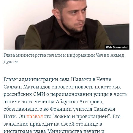
РАСПИСАНИЕ ВЕЩАНИЯ
ПОДПИШИТЕСЬ НА РАССЫЛКУ
СОЦИАЛЬНЫЕ СЕТИ
Глава министерства печати и информации Чечни Ахмед
Дудаев
Все сайты РСЕ/РС
Главы администрации села Шалажи в Чечне
Салман Магомадов опроверг новость некоторых
российских СМИ о переименовании улицы в честь
этнического чеченца Абдулаха Анзорова,
обезглавившего во Франции учителя Самюэля
Пати. Он
назвал
это "ложью и провокацией". Его
заявление приводит на своей странице в
инстаграме глава Министерства печати и