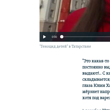
0:00
"Геноцид детей" в Татарстане
"Это какая-то
постоянно вы
выдают!.. С 
складывается,
глаза Юлии Х
мёрзнет напр
хотя под вар
Auto