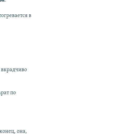
ва
.
огревается в
— вкрадчиво
арат по
конец, она,