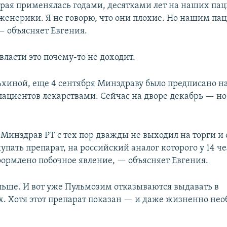
орая применялась годами, десятками лет на наших пац
женерики. Я не говорю, что они плохие. Но нашим па
— объясняет Евгения.
 власти это почему-то не доходит.
ьхиной, еще 4 сентября Минздраву было предписано н
пациентов лекарствами. Сейчас на дворе декабрь — но
 Минздрав РТ с тех пор дважды не выходил на торги и 
упать препарат, на российский аналог которого у 14 че
формлено побочное явление, — объясняет Евгения.
ьше. И вот уже Пульмозим отказываются выдавать в
. Хотя этот препарат показан — и даже жизненно не