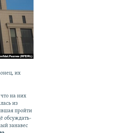
онец, их
 что на них
лась из
ившая пройти
щё обсуждать-
мый занавес