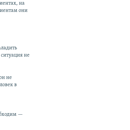
иентах, на
циентам они
аладить
 ситуация не
он не
ловек в
обходим —