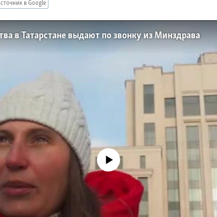
сточник в Google
ва в Татарстане выдают по звонку из Минздрава
No media source currently available