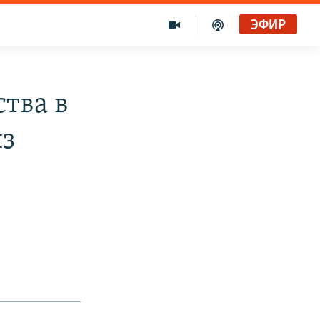
ЭФИР
тва в
из