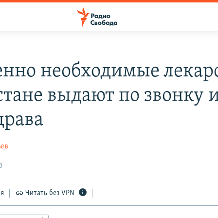
нно необходимые лекарс
стане выдают по звонку 
рава
ьев
0
ся
Читать без VPN