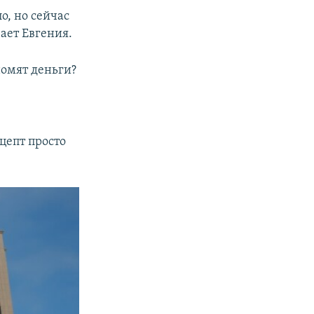
о, но сейчас
ает Евгения.
номят деньги?
цепт просто