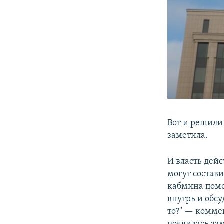
Вот и решили
заметила.
И власть дей
могут состав
кабмина пом
внутрь и обсу
то?" — комме