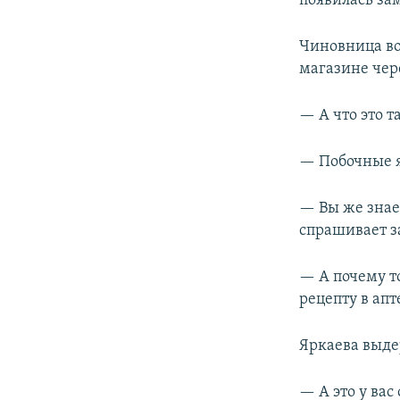
появилась за
Чиновница во
магазине чере
— А что это т
— Побочные 
— Вы же знает
спрашивает 
— А почему то
рецепту в ап
Яркаева выде
— А это у вас