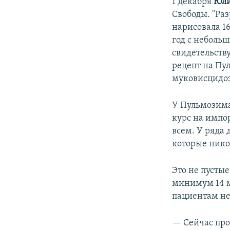
1 декабря
Юли
Свободы. "Ра
нарисовала 1
год с небольш
свидетельств
рецепт на Пу
муковисцидо
У Пульмозима
курс на импо
всем. У ряда
которые нико
Это не пусты
минимум 14 м
пациентам не
— Сейчас про