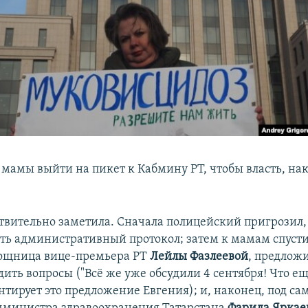
 мамы выйти на пикет к Кабмину РТ, чтобы власть, нак
ствительно заметила. Сначала полицейский пригрозил,
ить административный протокол; затем к мамам спусти
ощница вице-премьера РТ
Лейлы Фазлеевой
, предлож
дить вопросы ("Всё же уже обсудили 4 сентября! Что е
нтирует это предложение Евгения); и, наконец, под са