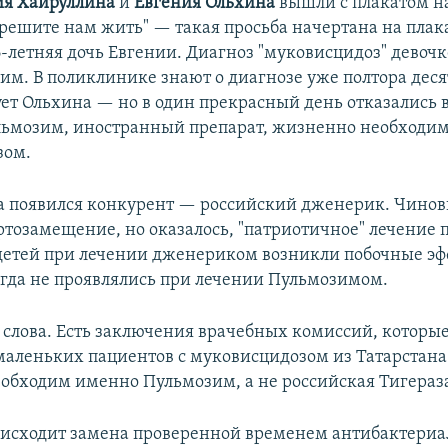
я Хайруллина
и
Евгения Ольхина
вышли с плакатом н
зрешите нам жить" — такая просьба начертана на плака
720p
1080p
6-летняя дочь Евгении. Диагноз "муковисцидоз" девочк
им. В поликлинике знают о диагнозе уже полтора десят
ует Ольхина — но в один прекрасный день отказались 
льмозим, иностранный препарат, жизненно необходим
зом.
 появился конкурент — российский дженерик. Чинов
ртозамещение, но оказалось, "патриотичное" лечение 
 детей при лечении дженериком возникли побочные эф
гда не проявлялись при лечении Пульмозимом.
е слова. Есть заключения врачебных комиссий, которы
аленьких пациентов с муковисцидозом из Татарстана
обходим именно Пульмозим, а не российская Тигераз
исходит замена проверенной временем антибактери