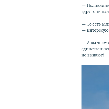
— Поликлиника
вдруг они на
— То есть Ми
— интересуюс
— А вы знаете
единственная
не выдают!