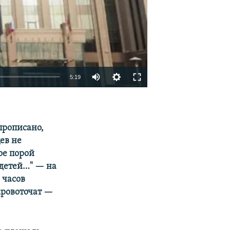
Auto
5:19
240p
EMBED
SHARE
360p
 прописано,
480p
ев не
720p
ое порой
1080p
 детей…" — на
 часов
кровоточат —
480p