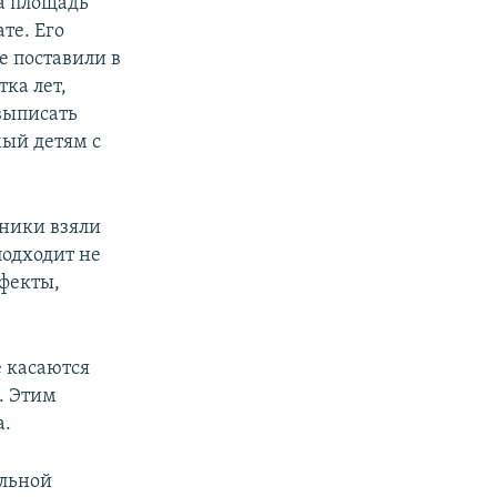
а площадь
те. Его
е поставили в
ка лет,
выписать
ый детям с
ники взяли
подходит не
фекты,
е касаются
. Этим
а.
альной