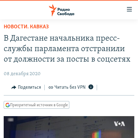
Ссылки
для
упрощенного
НОВОСТИ. КАВКАЗ
ПРОГРАММЫ
доступа
В Дагестане начальника пресс-
ПОДКАСТЫ
Вернуться
службы парламента отстранили
к
АВТОРСКИЕ ПРОЕКТЫ
от должности за посты в соцсетях
основному
ЦИТАТЫ СВОБОДЫ
содержанию
08 декабря 2020
Вернутся
МНЕНИЯ
к
Поделиться
Читать без VPN
КУЛЬТУРА
главной
навигации
IDEL.РЕАЛИИ
Приоритетный источник в Google
Вернутся
КАВКАЗ.РЕАЛИИ
к
СЕВЕР.РЕАЛИИ
поиску
СИБИРЬ.РЕАЛИИ