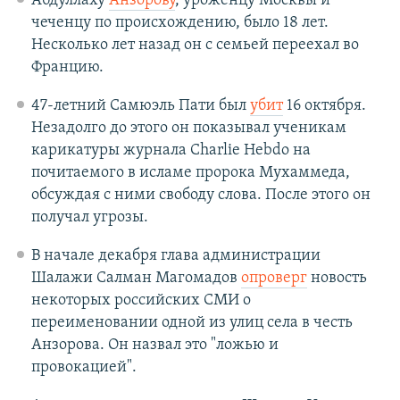
Абдуллаху
Анзорову
, уроженцу Москвы и
чеченцу по происхождению, было 18 лет.
Несколько лет назад он с семьей переехал во
Францию.
47-летний Самюэль Пати был
убит
16 октября.
Незадолго до этого он показывал ученикам
карикатуры журнала Charlie Hebdo на
почитаемого в исламе пророка Мухаммеда,
обсуждая с ними свободу слова. После этого он
получал угрозы.
В начале декабря глава администрации
Шалажи Салман Магомадов
опроверг
новость
некоторых российских СМИ о
переименовании одной из улиц села в честь
Анзорова. Он назвал это "ложью и
провокацией".