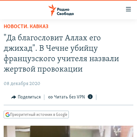
Ссылки
для
упрощенного
НОВОСТИ. КАВКАЗ
ПРОГРАММЫ
доступа
"Да благословит Аллах его
ПОДКАСТЫ
Вернуться
джихад". В Чечне убийцу
к
АВТОРСКИЕ ПРОЕКТЫ
французского учителя назвали
основному
ЦИТАТЫ СВОБОДЫ
содержанию
жертвой провокации
Вернутся
МНЕНИЯ
к
08 декабря 2020
КУЛЬТУРА
главной
Поделиться
Читать без VPN
навигации
IDEL.РЕАЛИИ
Вернутся
КАВКАЗ.РЕАЛИИ
к
Приоритетный источник в Google
СЕВЕР.РЕАЛИИ
поиску
СИБИРЬ.РЕАЛИИ