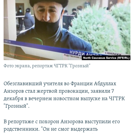
РАСПИСАНИЕ ВЕЩАНИЯ
ПОДПИШИТЕСЬ НА РАССЫЛКУ
СОЦИАЛЬНЫЕ СЕТИ
Фото экрана, репортаж ЧГТРК "Грозный"
Все сайты РСЕ/РС
Обезглавивший учителя во Франции Абдуллах
Анзоров стал жертвой провокации, заявили 7
декабря в вечернем новостном выпуске на ЧГТРК
"Грозный".
В репортаже с похорон Анзорова выступили его
родственники. "Он не смог выдержать