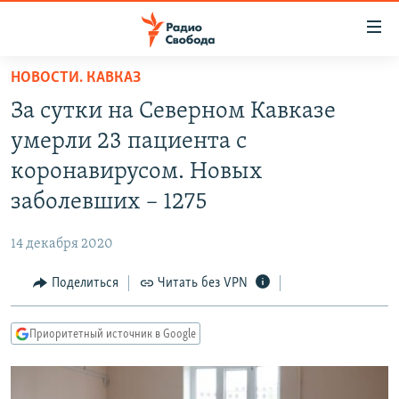
Ссылки
для
упрощенного
НОВОСТИ. КАВКАЗ
ПРОГРАММЫ
доступа
За сутки на Северном Кавказе
ПОДКАСТЫ
Вернуться
умерли 23 пациента с
к
АВТОРСКИЕ ПРОЕКТЫ
коронавирусом. Новых
основному
ЦИТАТЫ СВОБОДЫ
содержанию
заболевших – 1275
Вернутся
МНЕНИЯ
к
14 декабря 2020
КУЛЬТУРА
главной
Поделиться
Читать без VPN
навигации
IDEL.РЕАЛИИ
Вернутся
КАВКАЗ.РЕАЛИИ
к
Приоритетный источник в Google
СЕВЕР.РЕАЛИИ
поиску
СИБИРЬ.РЕАЛИИ