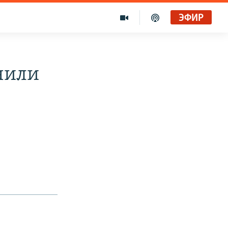
ЭФИР
чили