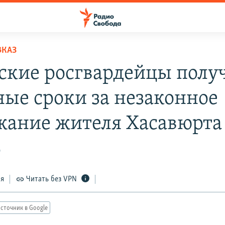
ВКАЗ
ские росгвардейцы полу
ные сроки за незаконное
жание жителя Хасавюрта
0
ся
Читать без VPN
сточник в Google