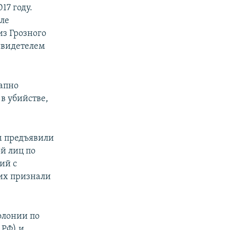
017 году.
вле
из Грозного
свидетелем
запно
 в убийстве,
м предъявили
й лиц по
ий с
их признали
олонии по
 РФ) и