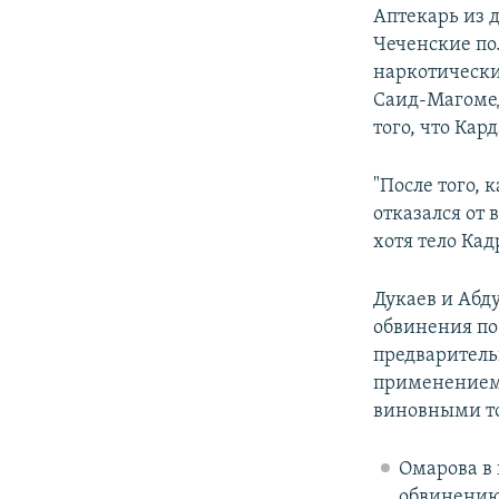
Аптекарь из 
Чеченские по
наркотически
Саид-Магомед
того, что Ка
"После того,
отказался от 
хотя тело Кад
Дукаев и Абд
обвинения по
предваритель
применением 
виновными то
Омарова в 
обвинению 