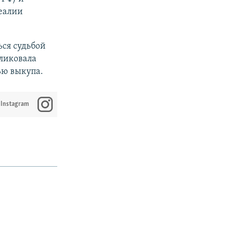
Реалии
ься судьбой
бликовала
ью выкупа.
 Instagram