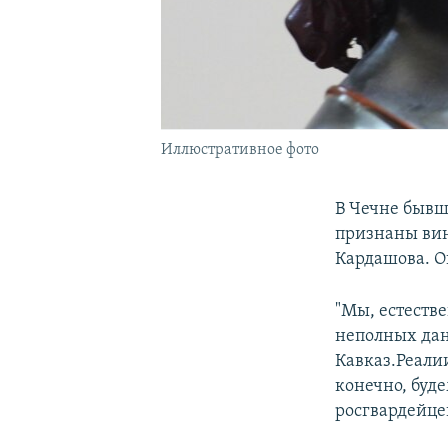
Иллюстративное фото
В Чечне бывш
признаны ви
Кардашова. О
"Мы, естестве
неполных дан
Кавказ.Реали
конечно, буд
росгвардейце