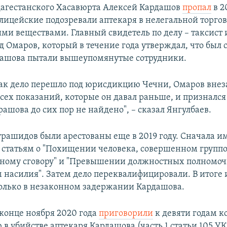
дагестанского Хасавюрта Алексей Кардашов
пропал
в 2
лицейские подозревали аптекаря в нелегальной торго
ми веществами. Главный свидетель по делу – таксист 
 Омаров, который в течение года утверждал, что был 
рдашова пытали вышеупомянутые сотрудники.
 как дело перешло под юрисдикцию Чечни, Омаров вне
всех показаний, которые он давал раньше, и признался
рашова до сих пор не найдено", – сказал Янгулбаев.
урашидов были арестованы еще в 2019 году. Сначала и
 статьям о "Похищении человека, совершенном группо
ному сговору" и "Превышении должностных полномоч
насилия". Затем дело переквалифицировали. В итоге 
лько в незаконном задержании Кардашова.
конце ноября 2020 года
приговорили
к девяти годам к
в убийстве аптекаря Кардашова (часть 1 статьи 105 УК