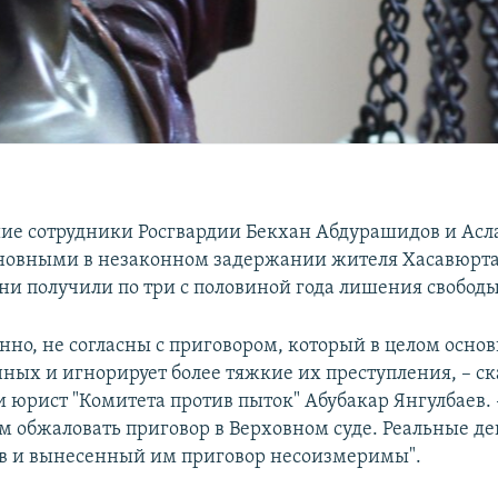
ие сотрудники Росгвардии Бекхан Абдурашидов и Асл
новными в незаконном задержании жителя Хасавюрта
ни получили по три с половиной года лишения свободы
нно, не согласны с приговором, который в целом осно
ных и игнорирует более тяжкие их преступления, – ск
и юрист "Комитета против пыток" Абубакар Янгулбаев.
ем обжаловать приговор в Верховном суде. Реальные д
в и вынесенный им приговор несоизмеримы".