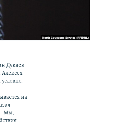
ан Дукаев
 Алексея
 условно.
вывается на
азал
 – Мы,
ействия