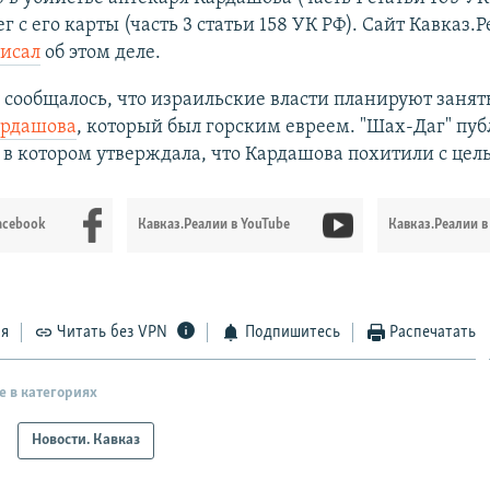
г с его карты (часть 3 статьи 158 УК РФ). Сайт Кавказ.
исал
об этом деле.
у сообщалось, что израильские власти планируют занят
рдашова
, который был горским евреем. "Шах-Даг" пу
, в котором утверждала, что Кардашова похитили с цел
acebook
Кавказ.Реалии в YouTube
Кавказ.Реалии в
ся
Читать без VPN
Подпишитесь
Распечатать
е в категориях
Новости. Кавказ