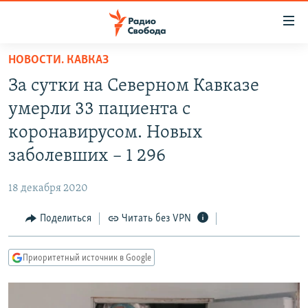
Ссылки
для
упрощенного
НОВОСТИ. КАВКАЗ
ПРОГРАММЫ
доступа
За сутки на Северном Кавказе
ПОДКАСТЫ
Вернуться
умерли 33 пациента с
к
АВТОРСКИЕ ПРОЕКТЫ
коронавирусом. Новых
основному
ЦИТАТЫ СВОБОДЫ
содержанию
заболевших – 1 296
Вернутся
МНЕНИЯ
к
18 декабря 2020
КУЛЬТУРА
главной
Поделиться
Читать без VPN
навигации
IDEL.РЕАЛИИ
Вернутся
КАВКАЗ.РЕАЛИИ
к
Приоритетный источник в Google
СЕВЕР.РЕАЛИИ
поиску
СИБИРЬ.РЕАЛИИ