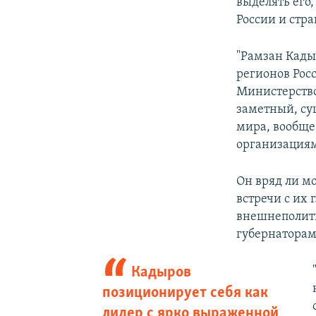
выделять его
России и стра
"Рамзан Кадыр
регионов Рос
Министерство
заметный, су
мира, вообще
организациям
Он вряд ли мо
встречи с их 
внешнеполити
губернатора
Кадыров
позиционирует себя как
лидер с ярко выраженной