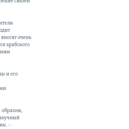
рение связей
дители
одит
 вносят очень
ся арабского
тими
ны и его
ими
м образом,
 научный
ин. –