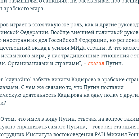
, ни размышляя о санкциях, ни рассказывая про расши
н арабского мира.
ов играет в этом такую же роль, как и другие руково
сийской Федерации. Вообще внешней политикой руков
 иностранных дел Российской Федерации, но регионы
щественный вклад в усилия МИДа страны. А что касает
 исламского мира, у нас традиционные отношения с э
и. Организациями и странами", –
сказал
Путин.
г "случайно" забыть визиты Кадырова в арабские стра
главами. С чем же связано то, что Путин поставил
ческую деятельность Кадырова на одну полку с друг
ми?
"О том, что имел в виду Путин, отвечая на вопрос таки
нужно спрашивать самого Путина, – говорит старший
сотрудник Института востоковедения РАН Михаил Рощ