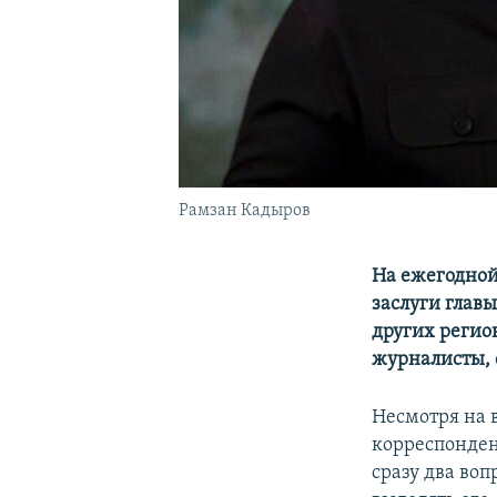
Рамзан Кадыров
На ежегодной
заслуги глав
других регио
журналисты, с
Несмотря на 
корреспонден
сразу два воп