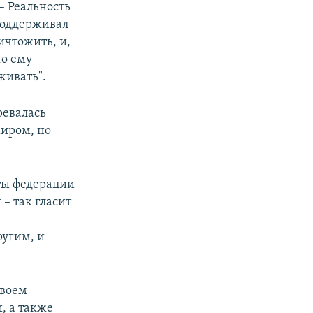
– Реальность
 поддерживал
ичтожить, и,
то ему
живать".
ревалась
миром, но
кты федерации
– так гласит
ругим, и
своем
, а также