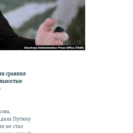
ин сравнил
ельностью
е
ова,
адала Путину
н не стал