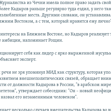
Журналистка из Чечни имела полное право задать свой
более Кадыров раньше регулярно туда ездил, у него там
излюбленные места. Другими словами, он устанавлив
ижним Востоком, а с тем, который нравится ему лично"
ь интересы на Ближнем Востоке, но Кадыров реализует 
е амбиции, напоминает Рощин.
иционирует себя как лидер с ярко выраженной мусуль
объясняет эксперт.
й речи не зря упомянул МИД как структуру, которая уп
азвитием внешнеполитических связей, обращает вни
сти от должности Кадырова в России, "в арабском мире
пиететом", утверждает собеседник: "Он – новый неофи
ы назвал его незаменимым человеком".
нает несколько случаев вмешательства Кадырова во