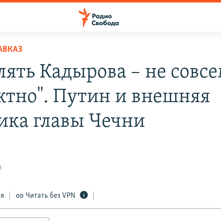
АВКАЗ
лять Кадырова – не совс
ктно". Путин и внешняя
ика главы Чечни
0
ся
Читать без VPN