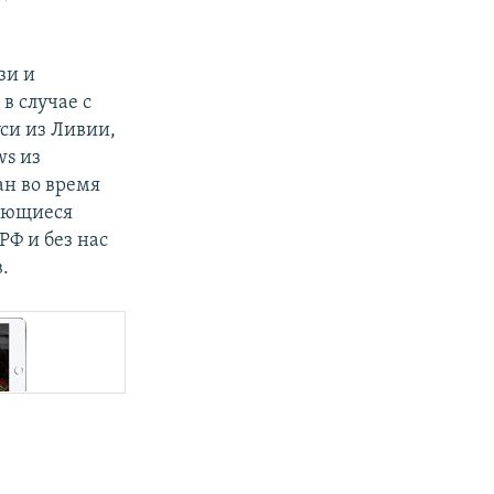
зи и
в случае с
си из Ливии,
ws из
ан во время
меющиеся
РФ и без нас
.