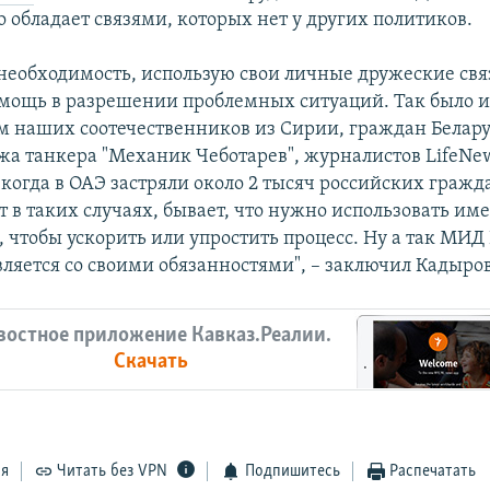
 обладает связями, которых нет у других политиков.
 необходимость, использую свои личные дружеские свя
мощь в разрешении проблемных ситуаций. Так было и 
 наших соотечественников из Сирии, граждан Белару
жа танкера "Механик Чеботарев", журналистов LifeNe
когда в ОАЭ застряли около 2 тысяч российских гражд
т в таких случаях, бывает, что нужно использовать и
 чтобы ускорить или упростить процесс. Ну а так МИД 
вляется со своими обязанностями", – заключил Кадыров
востное приложение Кавказ.Реалии.
Скачать
ся
Читать без VPN
Подпишитесь
Распечатать