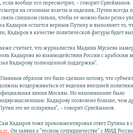
 если вообще его пересмотрит, – говорит Сулейманов. 
несмотря на сезонные взлеты и падения, Путин всегда
 связь слишком сильна, чтобы ее можно было резко ун
ока Кадыров остается верным Путину и выполняет то, ч
ин, Кадыров в качестве политической фигуры будет вы
акже считает, что журналистка Мадина Мусаева наме
роль Кадырова во взаимодействии России с арабским 
азал Кадырову полноценной поддержки".
"Главным образом это было сделано потому, что субъе
должны воздерживаться от ведения внешней политики 
официальная линия Москвы. Но напоминание было
недвусмысленным: Кадырову позволено больше, чем д
Путин это не оспаривал", – говорит Сулейманов.
Сам Кадыров тоже прокомментировал ответ Путина в 
але.
Он заявил о "тесном сотрудничестве" с МИД России