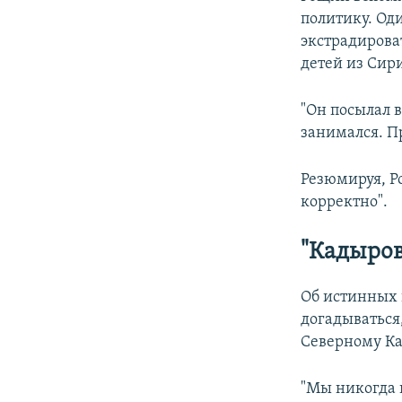
политику. Од
экстрадирова
детей из Сир
"Он посылал 
занимался. П
Резюмируя, Р
корректно".
"Кадыров
Об истинных
догадываться,
Северному Ка
"Мы никогда 