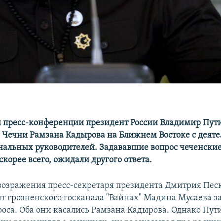
 пресс-конференции президент России Владимир Пут
ы Чечни Рамзана Кадырова на Ближнем Востоке с деят
нальных руководителей. Задававшие вопрос чеченски
корее всего, ожидали другого ответа.
возражения пресс-секретаря президента Дмитрия Песк
т грозненского госканала "Вайнах" Мадина Мусаева з
роса. Оба они касались Рамзана Кадырова. Однако Пути