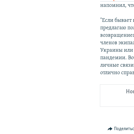
напомнил, что
"Если бывает
предлагаю по
возвращением
членов экипа
Украины или 
пандемии. Во
личные связи,
отлично спра
Но
Поделить