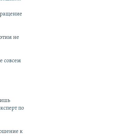
ь
звращение
 этим не
е совсем
лишь
эксперт по
ношение к