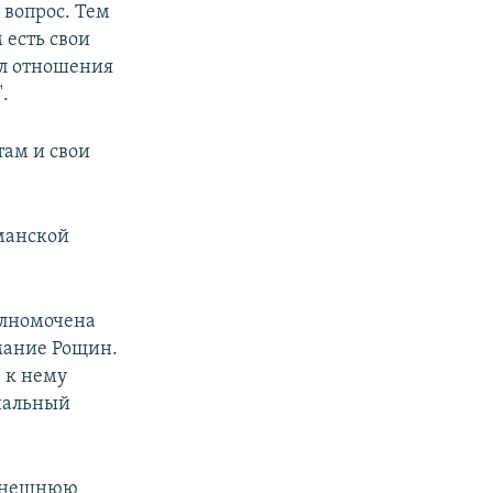
 вопрос. Тем
 есть свои
ал отношения
.
там и свои
манской
олномочена
мание Рощин.
 к нему
циальный
 внешнюю