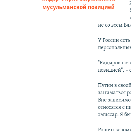
мусульманской позицией
не со всем Бл
У России ест
персональны
"Кадыров поз
позицией", – 
Путин в свое
заниматься р
Вне зависимо
относятся с 
эмиссар. Я б
Рощин вспоми