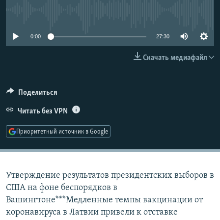
РАСПИСАНИЕ ВЕЩАНИЯ
No media source currently available
ПОДПИШИТЕСЬ НА РАССЫЛКУ
0:00
27:30
СОЦИАЛЬНЫЕ СЕТИ
Скачать медиафайл
Поделиться
Читать без VPN
Все сайты РСЕ/РС
Приоритетный источник в Google
Утверждение результатов президентских выборов в
США на фоне беспорядков в
Вашингтоне***Медленные темпы вакцинации от
коронавируса в Латвии привели к отставке