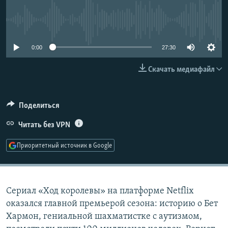
РАСПИСАНИЕ ВЕЩАНИЯ
No media source currently available
ПОДПИШИТЕСЬ НА РАССЫЛКУ
0:00
27:30
СОЦИАЛЬНЫЕ СЕТИ
Скачать медиафайл
Поделиться
Все сайты РСЕ/РС
Читать без VPN
Приоритетный источник в Google
Сериал «Ход королевы» на платформе Netflix
оказался главной премьерой сезона: историю о Бет
Хармон, гениальной шахматистке с аутизмом,