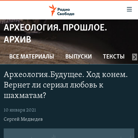
Ссылки
для
упрощенного
АРХЕОЛОГИЯ. ПРОШЛОЕ.
ПРОГРАММЫ
доступа
АРХИВ
ПОДКАСТЫ
Вернуться
к
АВТОРСКИЕ ПРОЕКТЫ
ВСЕ МАТЕРИАЛЫ
ВЫПУСКИ
ТЕКСТЫ
основному
ЦИТАТЫ СВОБОДЫ
содержанию
Археология.Будущее. Ход конем.
Вернутся
МНЕНИЯ
к
Вернет ли сериал любовь к
КУЛЬТУРА
главной
шахматам?
навигации
IDEL.РЕАЛИИ
Вернутся
КАВКАЗ.РЕАЛИИ
10 января 2021
к
Сергей Медведев
СЕВЕР.РЕАЛИИ
поиску
СИБИРЬ.РЕАЛИИ