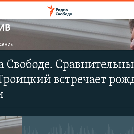
ИВ
САНИЕ
ПОДПИСАТЬСЯ
 Свободе. Сравнительны
Apple Podcasts
Троицкий встречает рож
CastBox
и
Подписаться