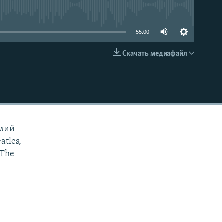
able
55:00
Скачать медиафайл
EMBED
емий
atles,
 The