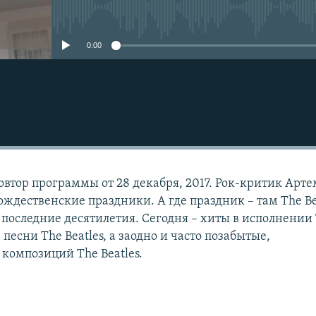
No media source currently avail
0:00
овтор программы от 28 декабря, 2017. Рок-критик Арт
ждественские праздники. А где праздник – там The Be
в последние десятилетия. Сегодня – хиты в исполнении
е песни The Beatles, а заодно и часто позабытые,
композиций The Beatles.