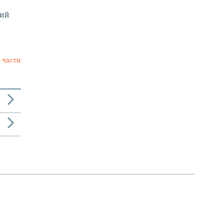
мий
 части