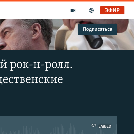
ЭФИР
Подписаться
й рок-н-ролл.
дественские
EMBED