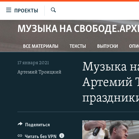
Ссылки
ПРОЕКТЫ
для
Искать
упрощенного
МУЗЫКА НА СВОБОДЕ.АРХ
ПРОГРАММЫ
доступа
ПОДКАСТЫ
Вернуться
ВСЕ МАТЕРИАЛЫ
ТЕКСТЫ
ВЫПУСКИ
ОПИ
АВТОРСКИЕ ПРОЕКТЫ
к
основному
ЦИТАТЫ СВОБОДЫ
17 января 2021
Музыка на
содержанию
МНЕНИЯ
Артемий Троицкий
Вернутся
Артемий 
КУЛЬТУРА
к
главной
IDEL.РЕАЛИИ
праздник
навигации
КАВКАЗ.РЕАЛИИ
Вернутся
к
СЕВЕР.РЕАЛИИ
поиску
Поделиться
СИБИРЬ.РЕАЛИИ
Читать без VPN