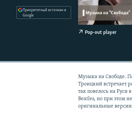
РАСПИСАНИЕ ВЕЩАНИЯ
Приоритетный источник в
ПОДПИШИТЕСЬ НА РАССЫЛКУ
Google
Pop-out player
Музыка на Свободе. П
Троицкий встречает ро
так повелось на Руси 
Beatles, но при этом н
оригинальные версии 