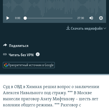
РАСПИСАНИЕ ВЕЩАНИЯ
No media source currently available
ПОДПИШИТЕСЬ НА РАССЫЛКУ
0:00
27:30
СОЦИАЛЬНЫЕ СЕТИ
Скачать медиафайл
Поделиться
Читать без VPN
Все сайты РСЕ/РС
Приоритетный источник в Google
Суд в ОВД в Химках решил вопрос о заключении
Алексея Навального под стражу. *** В Москве
вынесли приговор Азату Мифтахову – шесть лет
колонии общего режима. *** Разговор с