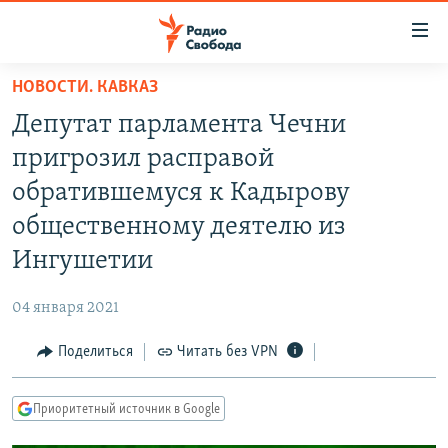
Ссылки
для
упрощенного
НОВОСТИ. КАВКАЗ
ПРОГРАММЫ
доступа
Депутат парламента Чечни
ПОДКАСТЫ
Вернуться
пригрозил расправой
к
АВТОРСКИЕ ПРОЕКТЫ
обратившемуся к Кадырову
основному
ЦИТАТЫ СВОБОДЫ
содержанию
общественному деятелю из
Вернутся
МНЕНИЯ
Ингушетии
к
КУЛЬТУРА
главной
04 января 2021
навигации
IDEL.РЕАЛИИ
Вернутся
Поделиться
Читать без VPN
КАВКАЗ.РЕАЛИИ
к
СЕВЕР.РЕАЛИИ
поиску
Приоритетный источник в Google
СИБИРЬ.РЕАЛИИ