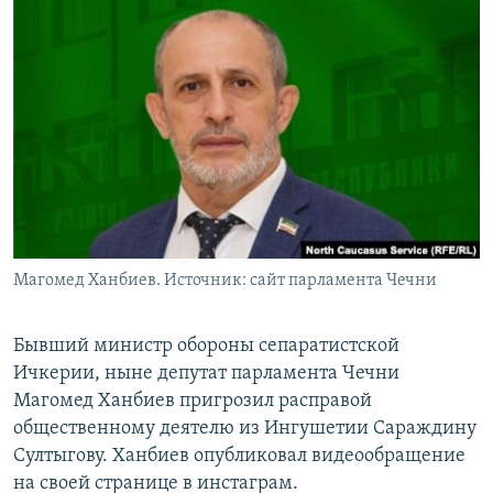
РАСПИСАНИЕ ВЕЩАНИЯ
ПОДПИШИТЕСЬ НА РАССЫЛКУ
СОЦИАЛЬНЫЕ СЕТИ
Все сайты РСЕ/РС
Магомед Ханбиев. Источник: сайт парламента Чечни
Бывший министр обороны сепаратистской
Ичкерии, ныне депутат парламента Чечни
Магомед Ханбиев пригрозил расправой
общественному деятелю из Ингушетии Сараждину
Султыгову. Ханбиев опубликовал видеообращение
на своей странице в инстаграм.