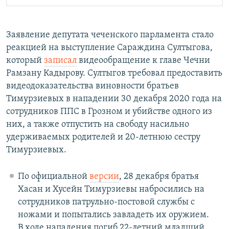
Заявление депутата чеченского парламента стало
реакцией на выступление Сараждина Султыгова,
который
записал
видеообращение к главе Чечни
Рамзану Кадырову. Султыгов требовал предоставить
видеодоказательства виновности братьев
Тимурзиевых в нападении 30 декабря 2020 года на
сотрудников ППС в Грозном и убийстве одного из
них, а также отпустить на свободу насильно
удерживаемых родителей и 20-летнюю сестру
Тимурзиевых.
По официальной
версии
, 28 декабря братья
Хасан и Хусейн Тимурзиевы набросились на
сотрудников патрульно-постовой службы с
ножами и попытались завладеть их оружием.
В ходе нападения погиб 22-летний младший