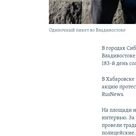
Одиночный пикет во Владивостоке
В городах Си
Владивостоке 
183-й день с
В Хабаровске
акцию протес
RusNews.
На площади и
интервью. За
провели трад
полицейские.