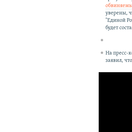
обвиняем
уверены, ч
"Единой Ро
будет сост
На пресс-
заявил, чт