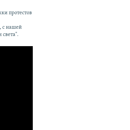
ки протестов
, с нашей
 света".