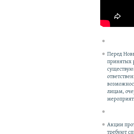
Перед Нов
принятых 
существующ
ответствен
возможност
лицам, оче
мероприят
Акции про
требуют сп