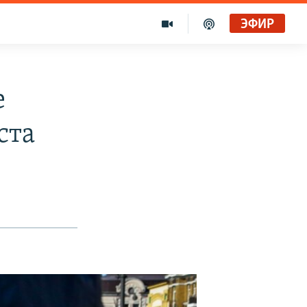
ЭФИР
е
ста