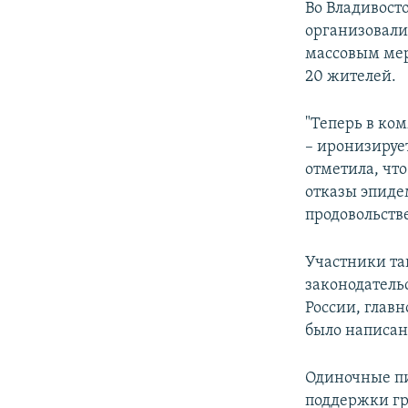
Во Владивост
организовали 
массовым мер
20 жителей.
"Теперь в ком
– иронизируе
отметила, что
отказы эпиде
продовольств
Участники та
законодательс
России, главн
было написан
Одиночные пи
поддержки гр