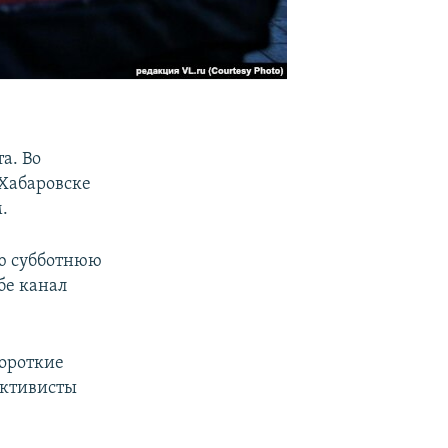
а. Во
 Хабаровске
.
ую субботнюю
бе канал
ороткие
активисты