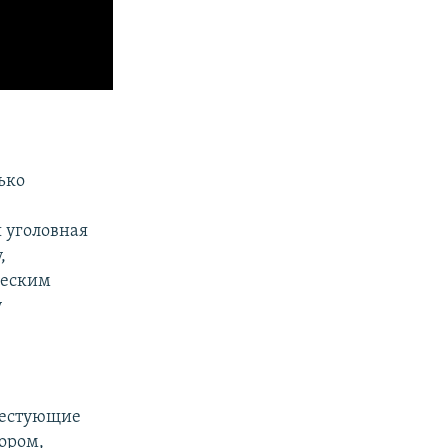
ько
 уголовная
,
ческим
у
тестующие
ором,