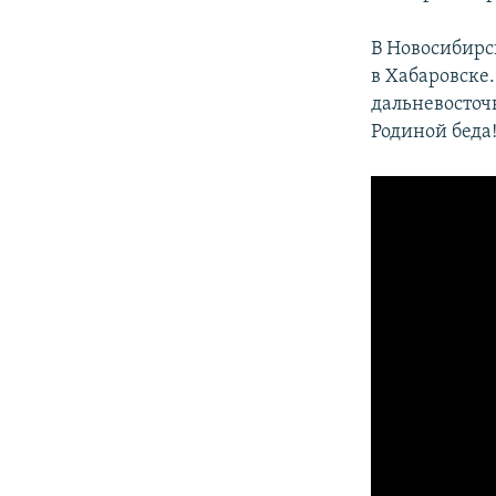
В Новосибирс
в Хабаровске
дальневосточн
Родиной беда!