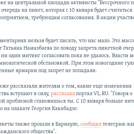
оке на центральной площади активисты "Бессрочного п
очередь на пикет, которая с 10 января будет считатьс
оприятием, требующим согласования. В акции участв
ментариях нельзя будет писать, что нас мало. Это масс
т Татьяна Намазбаева по поводу запрета пикетной очер
 ни один митинг согласовать пока не удалось. Власти 
миологической обстановкой. При этом новогодние гул
енные ярмарки под запрет не попадали.
кже рассказали жителям о том, какие еще изменения
тва вступают в силу,
рассказал
портал VL.RU. "Говоря о
ой проблемой становишься ты. С 10 января больше ниче
о на плакате Георгия Какабадзе.
кеты также прошли в Барнауле,
сообщил
телеграм-кан
ажданского общества".