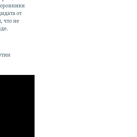
торонники
дидата от
, что не
нде.
утин