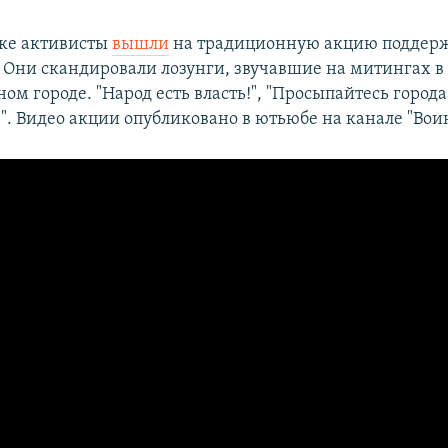
ке активисты
вышли
на традиционную акцию поддерж
. Они скандировали лозунги, звучавшие на митингах в
ом городе. "Народ есть власть!", "Просыпайтесь города
". Видео акции опубликовано в ютьюбе на канале "Воин