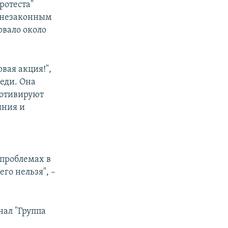
ротеста"
я незаконным
овало около
овая акция!",
еди. Она
мотивируют
яния и
 проблемах в
го нельзя", –
ал "Группа