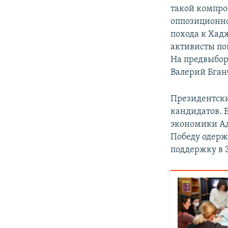
такой компро
оппозиционно
похода к Хад
активисты по
На предвыбор
Валерий Бган
Президентски
кандидатов. 
экономики Ад
Победу одерж
поддержку в 