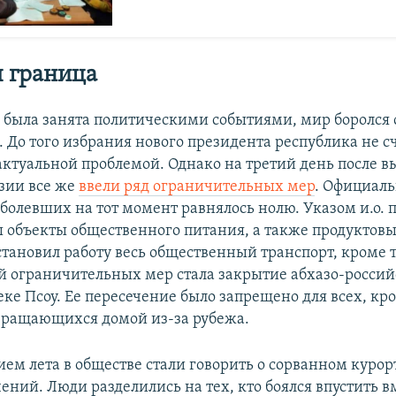
 граница
 была занята политическими событиями, мир боролся
. До того избрания нового президента республика не с
актуальной проблемой. Однако на третий день после вы
азии все же
ввели ряд ограничительных мер
. Официал
аболевших на тот момент равнялось нолю. Указом и.о. 
 объекты общественного питания, а также продуктов
тановил работу весь общественный транспорт, кроме т
 ограничительных мер стала закрытие абхазо-росси
еке Псоу. Ее пересечение было запрещено для всех, к
вращающихся домой из-за рубежа.
ем лета в обществе стали говорить о сорванном курор
ений. Люди разделились на тех, кто боялся впустить в