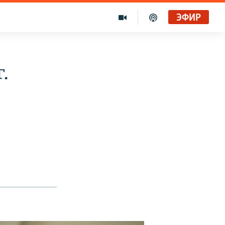
ЭФИР
.