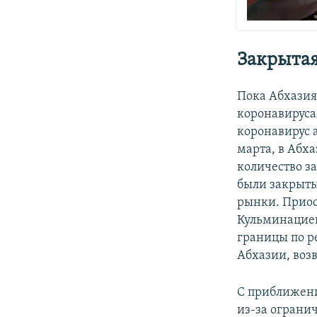
Закрытая
Пока Абхазия
коронавируса
коронавирус 
марта, в Абх
количество з
были закрыты
рынки. Приос
Кульминацией
границы по р
Абхазии, воз
С приближени
из-за огранич