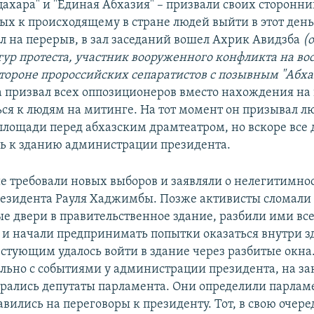
цахара" и "Единая Абхазия" – призвали своих сторонни
х к происходящему в стране людей выйти в этот день
ел на перерыв, в зал заседаний вошел Ахрик Авидзба
(
ур протеста, участник вооруженного конфликта на во
тороне пророссийских сепаратистов с позывным "Абхаз
а призвал всех оппозиционеров вместо нахождения на
ся к людям на митинге. На тот момент он призывал л
 площади перед абхазским драмтеатром, но вскоре все 
ь к зданию администрации президента.
требовали новых выборов и заявляли о нелегитимнос
езидента Рауля Хаджимбы. Позже активисты сломали 
ые двери в правительственное здание, разбили ими все
 и начали предпринимать попытки оказаться внутри з
стующим удалось войти в здание через разбитые окна.
ельно с событиями у администрации президента, на з
брались депутаты парламента. Они определили парлам
вились на переговоры к президенту. Тот, в свою очере