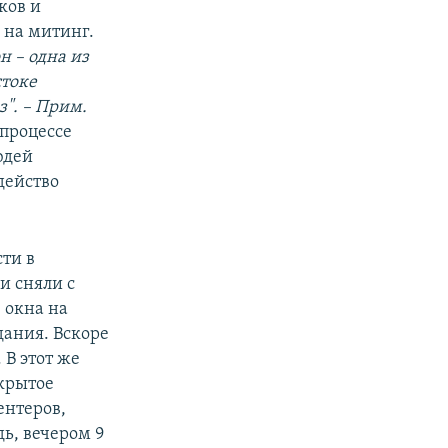
ков и
 на митинг.
он – одна из
стоке
". – Прим.
 процессе
юдей
действо
ти в
и сняли с
 окна на
дания. Вскоре
 В этот же
акрытое
ентеров,
дь, вечером 9