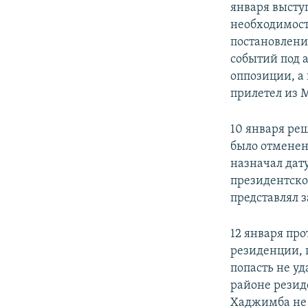
января высту
необходимост
постановление
событий под 
оппозиции, а
прилетел из 
10 января ре
было отменен
назначал дат
президентско
представлял 
12 января пр
резиденции, 
попасть не уд
районе резид
Хаджимба не в