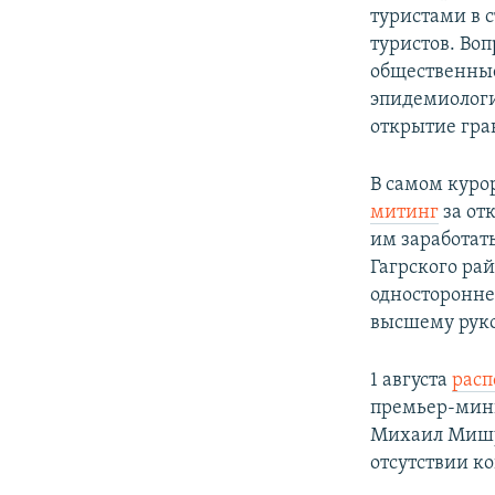
туристами в с
туристов. Во
общественные
эпидемиологи
открытие гра
В самом куро
митинг
за от
им заработат
Гагрского ра
односторонне
высшему руко
1 августа
расп
премьер-мини
Михаил Мишус
отсутствии ко