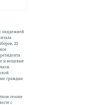
 с пандемией
читала
боров, 25
ьное
президента
ые и вещевые
акси.
йской
роме граждан
тном сезоне
месте с