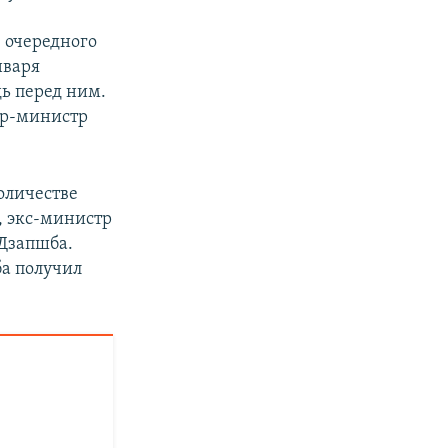
 очередного
января
ь перед ним.
ер-министр
оличестве
, экс-министр
Дзапшба.
ба получил