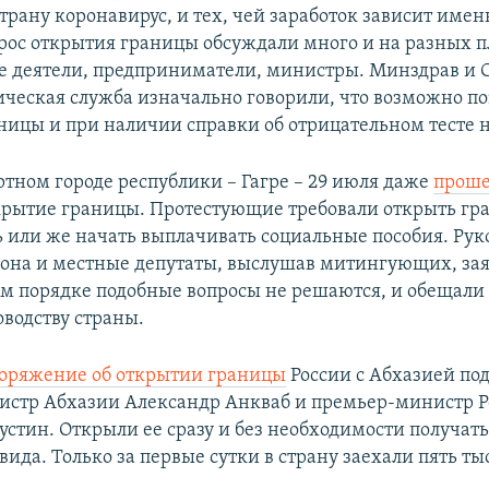
трану коронавирус, и тех, чей заработок зависит имен
прос открытия границы обсуждали много и на разных 
 деятели, предприниматели, министры. Минздрав и 
ческая служба изначально говорили, что возможно по
ницы и при наличии справки об отрицательном тесте н
ртном городе республики – Гагре – 29 июля даже
проше
крытие границы. Протестующие требовали открыть гра
ь или же начать выплачивать социальные пособия. Рук
йона и местные депутаты, выслушав митингующих, зая
м порядке подобные вопросы не решаются, и обещали 
водству страны.
оряжение об открытии границы
России с Абхазией по
стр Абхазии Александр Анкваб и премьер-министр Р
тин. Открыли ее сразу и без необходимости получать
вида. Только за первые сутки в страну заехали пять ты