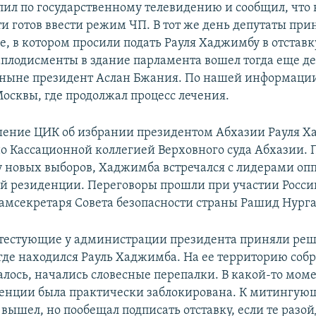
пил по государственному телевидению и сообщил, что 
и готов ввести режим ЧП. В тот же день депутаты при
, в котором просили подать Рауля Хаджимбу в отставку
аплодисменты в здание парламента вошел тогда еще де
 ныне президент Аслан Бжания. По нашей информации
Москвы, где продолжал процесс лечения.
шение ЦИК об избрании президентом Абхазии Рауля 
о Кассационной коллегией Верховного суда Абхазии.
у новых выборов, Хаджимба встречался с лидерами оп
й резиденции. Переговоры прошли при участии Росси
замсекретаря Совета безопасности страны Рашид Нурга
отестующие у администрации президента приняли реш
где находился Рауль Хаджимба. На ее территорию со
алось, начались словесные перепалки. В какой-то моме
енции была практически заблокирована. К митингу
ышел, но пообещал подписать отставку, если те разой