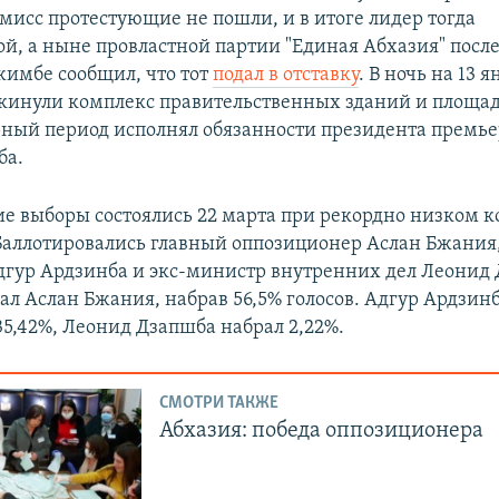
мисс протестующие не пошли, и в итоге лидер тогда
й, а ныне провластной партии "Единая Абхазия" после
жимбе сообщил, что тот
подал в отставку
. В ночь на 13 
кинули комплекс правительственных зданий и площад
ный период исполнял обязанности президента премь
ба.
е выборы состоялись 22 марта при рекордно низком к
Баллотировались главный оппозиционер Аслан Бжания
гур Ардзинба и экс-министр внутренних дел Леонид 
ал Аслан Бжания, набрав 56,5% голосов. Адгур Ардзин
35,42%, Леонид Дзапшба набрал 2,22%.
СМОТРИ ТАКЖЕ
Абхазия: победа оппозиционера