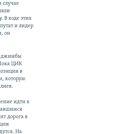
в случае
няли
. В ходе этих
путат и лидер
, он
Хаджимбы
 Пока ЦИК
позиции в
и, которую
лиев.
ение идти к
бравшимся
нт дорога в
ющим
дутся. На