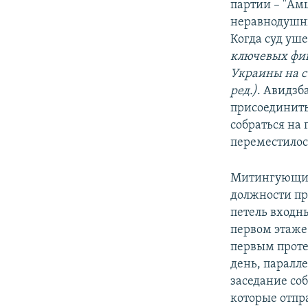
партии – "Ам
неравнодушны
Когда суд уш
ключевых фиг
Украины на с
ред.)
. Авидзб
присоединить
собраться на
переместилос
Митингующие 
должности пр
петель входн
первом этаже
первым проте
день, паралл
заседание со
которые отпра