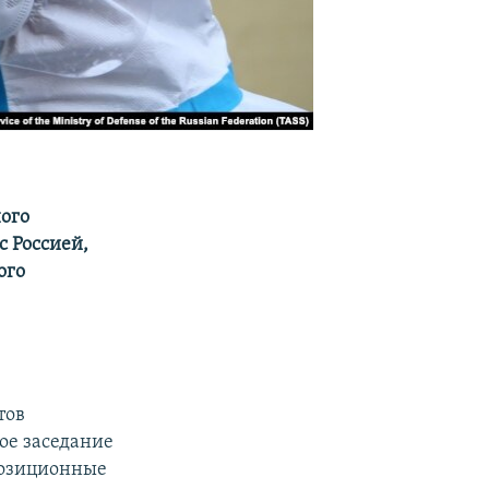
ного
с Россией,
ого
тов
ое заседание
позиционные