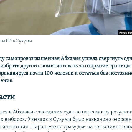
ны РФ в Сухуми
ду самопровозглашенная Абхазия успела свергнуть од
избрать другого, помитинговать за открытие границы 
оронавируса почти 100 человек и остаться без постоянн
ения.
асти
лся в Абхазии с заседания суда по пересмотру результа
х выборов. 9 января в Сухуми было назначено очередн
 инстанции. Параллельно сразу две на тот момент оп