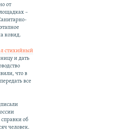
но от
площадках –
Санитарно-
этапное
а ковид.
л стихийный
ницу и дать
оводство
вили, что в
передать все
дписали
оссии
 справки об
сяч человек.