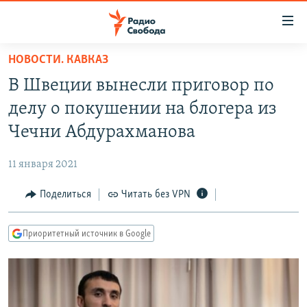
Ссылки
для
упрощенного
НОВОСТИ. КАВКАЗ
ПРОГРАММЫ
доступа
В Швеции вынесли приговор по
ПОДКАСТЫ
Вернуться
делу о покушении на блогера из
к
АВТОРСКИЕ ПРОЕКТЫ
Чечни Абдурахманова
основному
ЦИТАТЫ СВОБОДЫ
содержанию
11 января 2021
Вернутся
МНЕНИЯ
к
Поделиться
Читать без VPN
КУЛЬТУРА
главной
навигации
IDEL.РЕАЛИИ
Приоритетный источник в Google
Вернутся
КАВКАЗ.РЕАЛИИ
к
СЕВЕР.РЕАЛИИ
поиску
СИБИРЬ.РЕАЛИИ