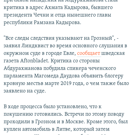
причиной нападения на Абдурахманова стала
критика в адрес Ахмата Кадырова, бывшего
президента Чечни и отца нынешнего главы
республики Рамзана Кадырова.
"Все следы следствия указывают на Грозный", -
заявил Линдквист во время основного слушания в
окружном суде в городе Евле,
сообщает
шведская
газета Aftonbladet. Критика со стороны
Абдурахманова побудила спикера чеченского
парламента Магомеда Даудова объявить блогеру
кровную местьв марте 2019 года, о чем также было
заявлено на суде.
В ходе процесса было установлено, что к
покушению готовились. Встречи по этому поводу
проходили в Грозном и в Москве. Кроме этого, был
куплен автомобиль в Литве, который затем