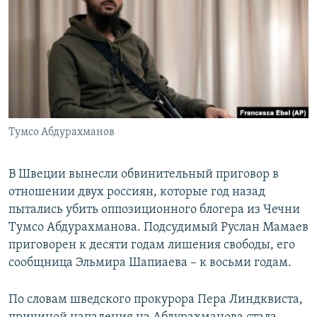
РАСПИСАНИЕ ВЕЩАНИЯ
ПОДПИШИТЕСЬ НА РАССЫЛКУ
СОЦИАЛЬНЫЕ СЕТИ
Тумсо Абдурахманов
Все сайты РСЕ/РС
В Швеции вынесли обвинительный приговор в
отношении двух россиян, которые год назад
пытались убить оппозиционного блогера из Чечни
Тумсо Абдурахманова. Подсудимый Руслан Мамаев
приговорен к десяти годам лишения свободы, его
сообщница Эльмира Шапиаева – к восьми годам.
По словам шведского прокурора Пера Линдквиста,