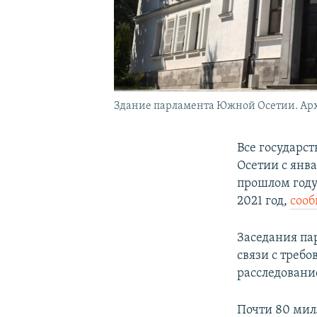
Здание парламента Южной Осетии. Ар
Все государ
Осетии с янва
прошлом году
2021 год,
соо
Заседания па
связи с треб
расследовани
Почти 80 мил