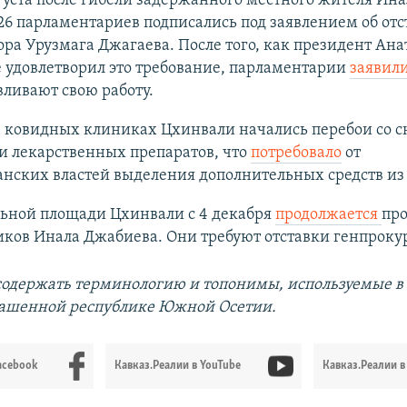
густа после гибели задержанного местного жителя Ина
6 парламентариев подписались под заявлением об отс
ра Урузмага Джагаева. После того, как президент Ан
 удовлетворил это требование, парламентарии
заявил
ливают свою работу.
 в ковидных клиниках Цхинвали начались перебои со 
и лекарственных препаратов, что
потребовало
от
анских властей выделения дополнительных средств из
льной площади Цхинвали с 4 декабря
продолжается
про
ков Инала Джабиева. Они требуют отставки генпроку
содержать терминологию и топонимы, используемые в
лашенной республике Южной Осетии.
acebook
Кавказ.Реалии в YouTube
Кавказ.Реалии в