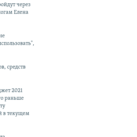
ройдут через
логам Елена
не
спользовать",
в, средств
джет 2021
ого раньше
ту
й в текущем