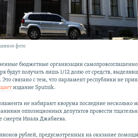
хивное фото
ственные бюджетные организации самопровозглашен
ря будут получать лишь 1/12 долю от средств, выделяв
. Это связано с тем, что парламент республики не при
бщает
издание Sputnik.
рламента не набирают кворума последние несколько м
ованиями оппозиционных депутатов провести тщательн
е смерти Инала Джабиева.
лионов рублей, предусмотренных на оказание помощи 