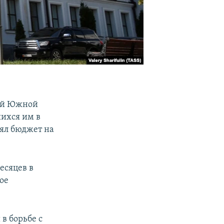
ной Южной
шихся им в
нял бюджет на
есяцев в
ое
в борьбе с