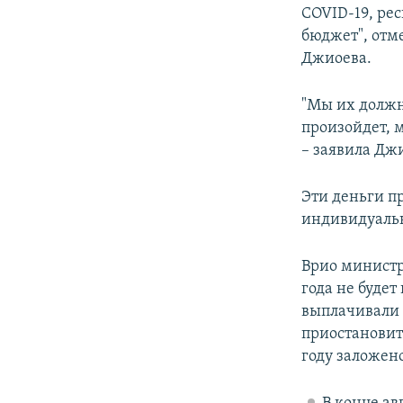
COVID-19, рес
бюджет", отм
Джиоева.
"Мы их должны
произойдет, 
– заявила Дж
Эти деньги п
индивидуальн
Врио министр
года не будет
выплачивали 
приостановит
году заложено