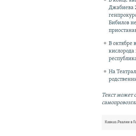
В конце ав
Джабиева 2
генпрокуро
Бибилов не
приостанав
В октябре
кислорода 
республик
На Театра
родственни
Текст может 
самопровозг
Кавказ.Реалии в F