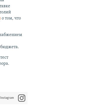
ла
тавке
атолий
и
о том, что
снабжением
 бюджета.
тест
рора.
 Instagram