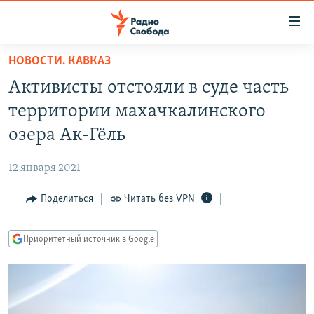
Ссылки
для
упрощенного
НОВОСТИ. КАВКАЗ
ПРОГРАММЫ
доступа
Активисты отстояли в суде часть
ПОДКАСТЫ
Вернуться
территории махачкалинского
к
АВТОРСКИЕ ПРОЕКТЫ
озера Ак-Гёль
основному
ЦИТАТЫ СВОБОДЫ
содержанию
12 января 2021
Вернутся
МНЕНИЯ
к
Поделиться
Читать без VPN
КУЛЬТУРА
главной
навигации
IDEL.РЕАЛИИ
Приоритетный источник в Google
Вернутся
КАВКАЗ.РЕАЛИИ
к
СЕВЕР.РЕАЛИИ
поиску
СИБИРЬ.РЕАЛИИ