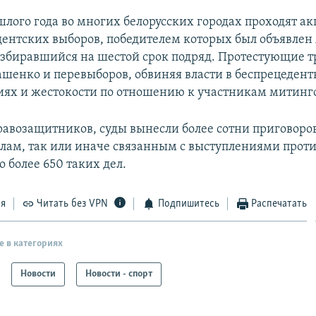
шлого года во многих белорусских городах проходят а
дентских выборов, победителем которых был объявлен
збиравшийся на шестой срок подряд. Протестующие т
ашенко и перевыборов, обвиняя власти в беспрецеден
ях и жестокости по отношению к участникам митинг
авозащитников, суды вынесли более сотни приговоров
лам, так или иначе связанным с выступлениями прот
о более 650 таких дел.
ся
Читать без VPN
Подпишитесь
Распечатать
е в категориях
Новости
Новости - спорт