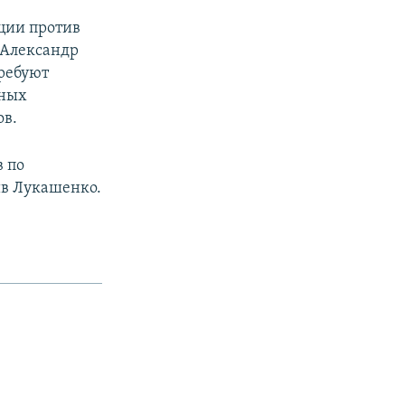
кции против
 Александр
ребуют
тных
ов.
 по
ив Лукашенко.