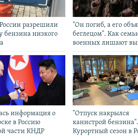
 России разрешили
"Он погиб, а его объ
у бензина низкого
беглецом". Как семь
а
военных лишают вы
ась информация о
"Отпуск накрылся
ске в Россию
канистрой бензина"
ой части КНДР
Курортный сезон в Р