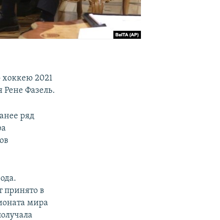
о хоккею 2021
 Рене Фазель.
анее ряд
ра
ов
ода.
т принято в
ионата мира
получала