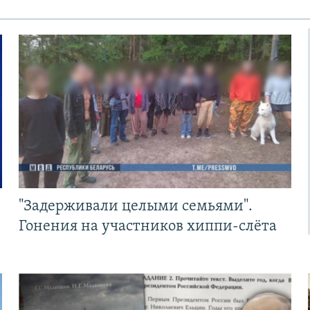
"Задерживали целыми семьями".
Гонения на участников хиппи-слёта