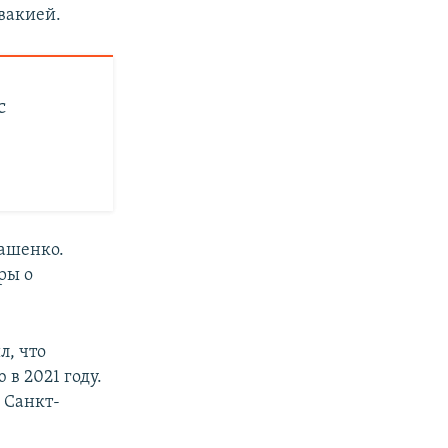
вакией.
с
кашенко.
ры о
л, что
в 2021 году.
 Санкт-