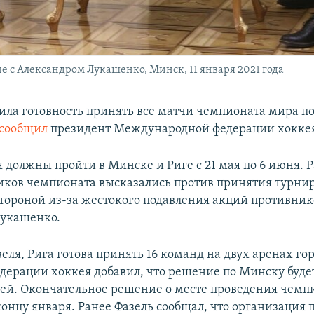
че с Александром Лукашенко, Минск, 11 января 2021 года
ила готовность принять все матчи чемпионата мира п
сообщил
президент Международной федерации хоккея
 должны пройти в Минске и Риге с 21 мая по 6 июня. Р
иков чемпионата высказались против принятия турни
стороной из-за жестокого подавления акций противник
Лукашенко.
еля, Рига готова принять 16 команд на двух аренах гор
дерации хоккея добавил, что решение по Минску буде
ней. Окончательное решение о месте проведения чемп
концу января. Ранее Фазель сообщал, что организация 