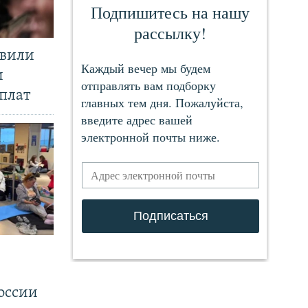
явили
и
плат
.
оссии