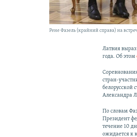
Рене Фазель (крайний справа) на встре
Латвия выраз
года. Об этом
Соревнования
стран-участн
белорусской 
Александра 
По словам Фаз
Президент фе
течение 10 д
ожидается к 