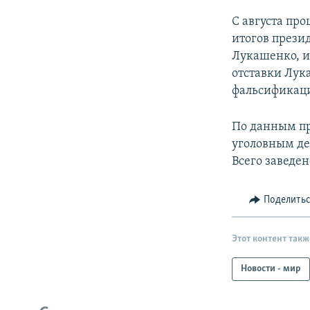
С августа про
итогов прези
Лукашенко, и
отставки Лук
фальсификаци
По данным пр
уголовным де
Всего заведен
Поделить
Этот контент такж
Новости - мир