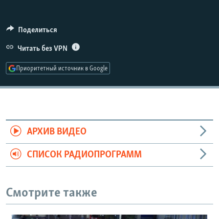
РАСПИСАНИЕ ВЕЩАНИЯ
ПОДПИШИТЕСЬ НА РАССЫЛКУ
Поделиться
Читать без VPN
СОЦИАЛЬНЫЕ СЕТИ
Приоритетный источник в Google
Все сайты РСЕ/РС
АРХИВ ВИДЕО
СПИСОК РАДИОПРОГРАММ
Смотрите также