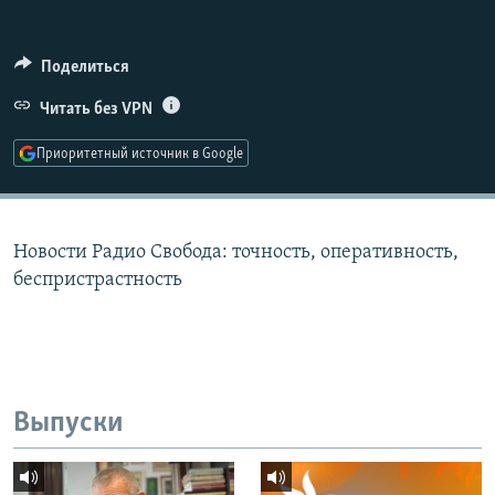
РАСПИСАНИЕ ВЕЩАНИЯ
ПОДПИШИТЕСЬ НА РАССЫЛКУ
Поделиться
Читать без VPN
СОЦИАЛЬНЫЕ СЕТИ
Приоритетный источник в Google
Новости Радио Свобода: точность, оперативность,
Все сайты РСЕ/РС
беспристрастность
Выпуски