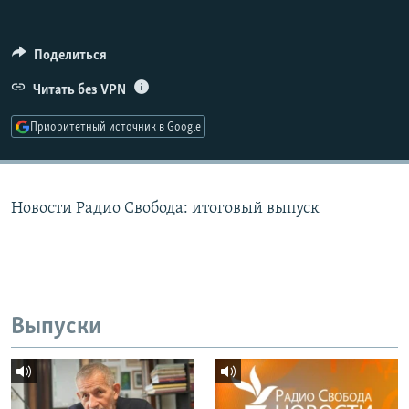
РАСПИСАНИЕ ВЕЩАНИЯ
ПОДПИШИТЕСЬ НА РАССЫЛКУ
Поделиться
Читать без VPN
СОЦИАЛЬНЫЕ СЕТИ
Приоритетный источник в Google
Новости Радио Свобода: итоговый выпуск
Все сайты РСЕ/РС
Выпуски