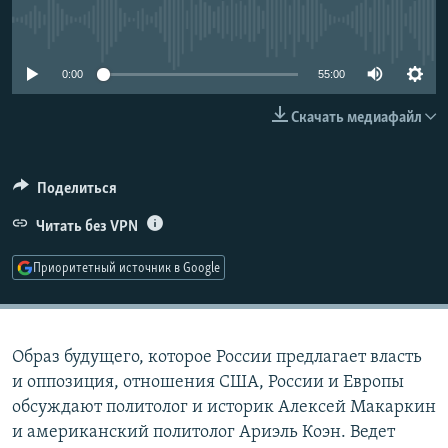
РАСПИСАНИЕ ВЕЩАНИЯ
No media source currently available
ПОДПИШИТЕСЬ НА РАССЫЛКУ
0:00
55:00
СОЦИАЛЬНЫЕ СЕТИ
Скачать медиафайл
Поделиться
Читать без VPN
Все сайты РСЕ/РС
Приоритетный источник в Google
Образ будущего, которое России предлагает власть
и оппозиция, отношения США, России и Европы
обсуждают политолог и историк Алексей Макаркин
и американский политолог Ариэль Коэн. Ведет