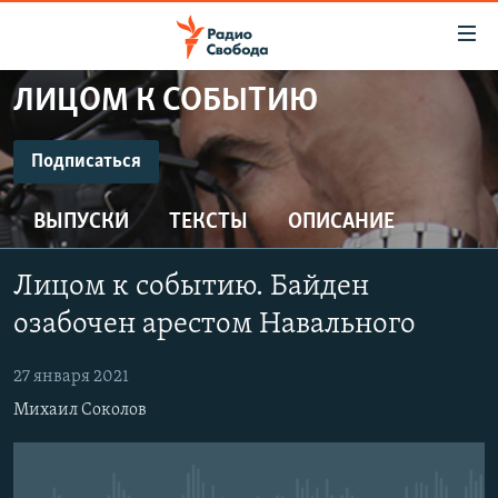
Ссылки
для
упрощенного
ЛИЦОМ К СОБЫТИЮ
ПРОГРАММЫ
доступа
ПОДКАСТЫ
Подписаться
Вернуться
к
ПОДПИСАТЬСЯ
АВТОРСКИЕ ПРОЕКТЫ
основному
ВЫПУСКИ
ТЕКСТЫ
ОПИСАНИЕ
ЦИТАТЫ СВОБОДЫ
содержанию
CastBox
Вернутся
МНЕНИЯ
Лицом к событию. Байден
к
КУЛЬТУРА
озабочен арестом Навального
главной
Подписаться
навигации
IDEL.РЕАЛИИ
27 января 2021
Вернутся
КАВКАЗ.РЕАЛИИ
Михаил Соколов
к
СЕВЕР.РЕАЛИИ
поиску
СИБИРЬ.РЕАЛИИ