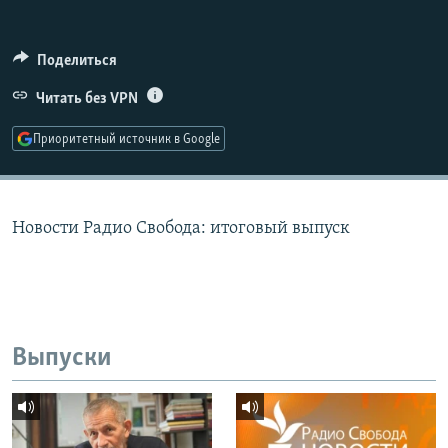
РАСПИСАНИЕ ВЕЩАНИЯ
ПОДПИШИТЕСЬ НА РАССЫЛКУ
Поделиться
Читать без VPN
СОЦИАЛЬНЫЕ СЕТИ
Приоритетный источник в Google
Новости Радио Свобода: итоговый выпуск
Все сайты РСЕ/РС
Выпуски