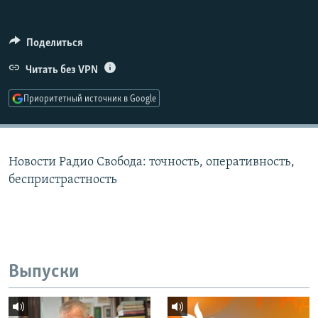
РАСПИСАНИЕ ВЕЩАНИЯ
ПОДПИШИТЕСЬ НА РАССЫЛКУ
Поделиться
Читать без VPN
СОЦИАЛЬНЫЕ СЕТИ
Приоритетный источник в Google
Новости Радио Свобода: точность, оперативность,
Все сайты РСЕ/РС
беспристрастность
Выпуски