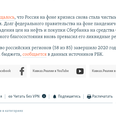
щалось
, что Россия на фоне кризиса снова стала чисты
. Долг федерального правительства на фоне пандемич
адения цен на нефть и покупки Сбербанка на средства
ого благосостояния вновь превысил его ликвидные р
о российских регионов (58 из 85) завершило 2020 год
 бюджета,
сообщается
в данных источников РБК.
acebook
Кавказ.Реалии в YouTube
Кавказ.Реалии в
ся
Читать без VPN
Подпишитесь
Распечатать
е в категориях