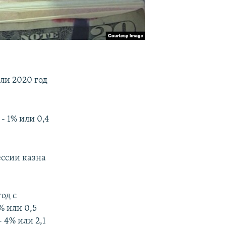
ли 2020 год
- 1% или 0,4
ессии казна
од с
% или 0,5
- 4% или 2,1