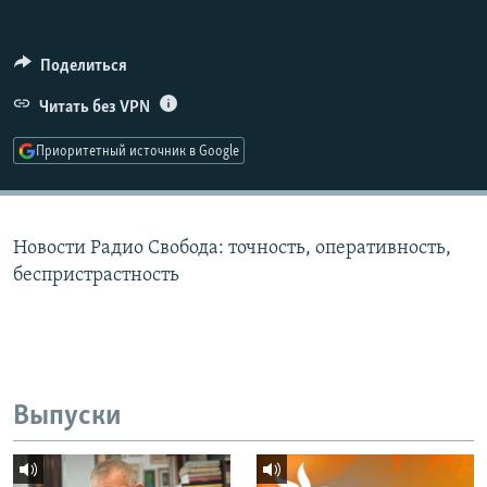
РАСПИСАНИЕ ВЕЩАНИЯ
ПОДПИШИТЕСЬ НА РАССЫЛКУ
Поделиться
Читать без VPN
СОЦИАЛЬНЫЕ СЕТИ
Приоритетный источник в Google
Новости Радио Свобода: точность, оперативность,
Все сайты РСЕ/РС
беспристрастность
Выпуски