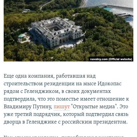
РАСПИСАНИЕ ВЕЩАНИЯ
ПОДПИШИТЕСЬ НА РАССЫЛКУ
СОЦИАЛЬНЫЕ СЕТИ
Все сайты РСЕ/РС
Еще одна компания, работавшая над
строительством резиденции на мысе Идокопас
рядом с Геленджиком, в своих документах
подтвердила, что это поместье имеет отношение к
Владимиру Путину,
пишут
"Открытые медиа". Это
уже третий подрядчик, который подтвердил связь
дворца в Геленджике с российским президентом.