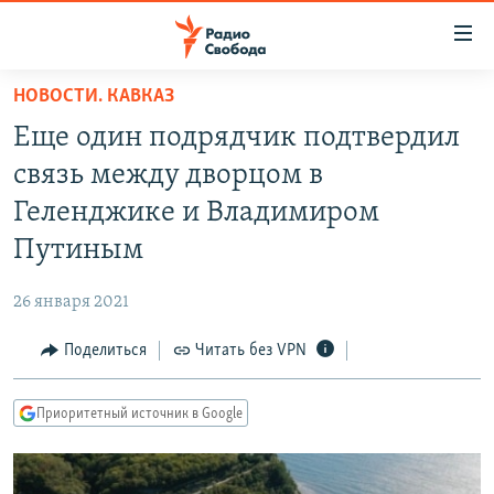
Ссылки
для
упрощенного
НОВОСТИ. КАВКАЗ
ПРОГРАММЫ
доступа
Еще один подрядчик подтвердил
ПОДКАСТЫ
Вернуться
связь между дворцом в
к
АВТОРСКИЕ ПРОЕКТЫ
Геленджике и Владимиром
основному
ЦИТАТЫ СВОБОДЫ
содержанию
Путиным
Вернутся
МНЕНИЯ
к
26 января 2021
КУЛЬТУРА
главной
Поделиться
Читать без VPN
навигации
IDEL.РЕАЛИИ
Вернутся
КАВКАЗ.РЕАЛИИ
к
Приоритетный источник в Google
СЕВЕР.РЕАЛИИ
поиску
СИБИРЬ.РЕАЛИИ