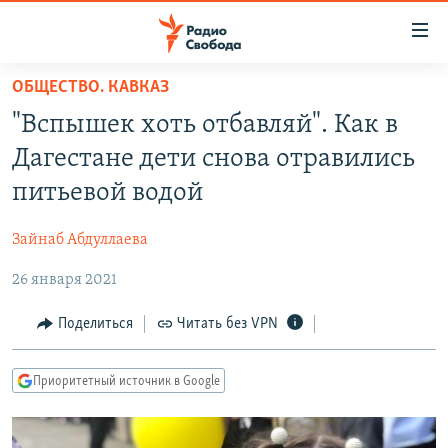
Ссылки
для
упрощенного
ОБЩЕСТВО. КАВКАЗ
ПРОГРАММЫ
доступа
"Вспышек хоть отбавляй". Как в
ПОДКАСТЫ
Вернуться
Дагестане дети снова отравились
к
АВТОРСКИЕ ПРОЕКТЫ
питьевой водой
основному
ЦИТАТЫ СВОБОДЫ
содержанию
Зайнаб Абдуллаева
Вернутся
МНЕНИЯ
к
26 января 2021
КУЛЬТУРА
главной
навигации
IDEL.РЕАЛИИ
Поделиться
Читать без VPN
Вернутся
КАВКАЗ.РЕАЛИИ
к
Приоритетный источник в Google
СЕВЕР.РЕАЛИИ
поиску
СИБИРЬ.РЕАЛИИ