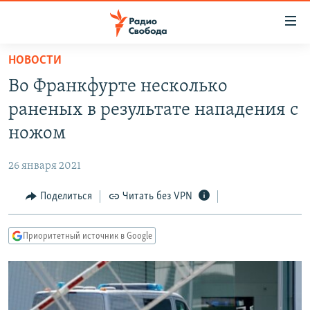
Ссылки
для
упрощенного
НОВОСТИ
ПРОГРАММЫ
доступа
Во Франкфурте несколько
ПОДКАСТЫ
Вернуться
раненых в результате нападения с
к
АВТОРСКИЕ ПРОЕКТЫ
ножом
основному
ЦИТАТЫ СВОБОДЫ
содержанию
26 января 2021
Вернутся
МНЕНИЯ
к
Поделиться
Читать без VPN
КУЛЬТУРА
главной
навигации
IDEL.РЕАЛИИ
Приоритетный источник в Google
Вернутся
КАВКАЗ.РЕАЛИИ
к
СЕВЕР.РЕАЛИИ
поиску
СИБИРЬ.РЕАЛИИ