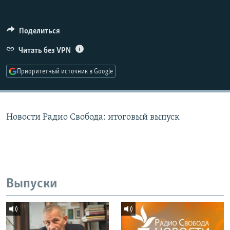
РАСПИСАНИЕ ВЕЩАНИЯ
ПОДПИШИТЕСЬ НА РАССЫЛКУ
Поделиться
Читать без VPN
СОЦИАЛЬНЫЕ СЕТИ
Приоритетный источник в Google
Новости Радио Свобода: итоговый выпуск
Все сайты РСЕ/РС
Выпуски