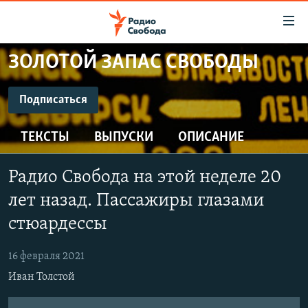
Ссылки
для
упрощенного
ЗОЛОТОЙ ЗАПАС СВОБОДЫ
ПРОГРАММЫ
доступа
ПОДКАСТЫ
Подписаться
Вернуться
к
ПОДПИСАТЬСЯ
АВТОРСКИЕ ПРОЕКТЫ
основному
ТЕКСТЫ
ВЫПУСКИ
ОПИСАНИЕ
ЦИТАТЫ СВОБОДЫ
содержанию
CastBox
Вернутся
МНЕНИЯ
Радио Свобода на этой неделе 20
к
КУЛЬТУРА
лет назад. Пассажиры глазами
главной
Подписаться
навигации
IDEL.РЕАЛИИ
стюардессы
Вернутся
КАВКАЗ.РЕАЛИИ
к
16 февраля 2021
СЕВЕР.РЕАЛИИ
поиску
Иван Толстой
СИБИРЬ.РЕАЛИИ