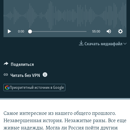
РАСПИСАНИЕ ВЕЩАНИЯ
ПОДПИШИТЕСЬ НА РАССЫЛКУ
No media source currently available
СОЦИАЛЬНЫЕ СЕТИ
0:00
55:00
Скачать медиафайл
Поделиться
Все сайты РСЕ/РС
Читать без VPN
Приоритетный источник в Google
Самое интересное из нашего общего прошлого.
Незавершенная история. Незажитые раны. Все еще
живые надежды. Могла ли Россия пойти другим