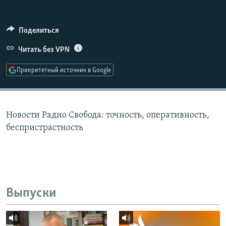
РАСПИСАНИЕ ВЕЩАНИЯ
ПОДПИШИТЕСЬ НА РАССЫЛКУ
Поделиться
Читать без VPN
СОЦИАЛЬНЫЕ СЕТИ
Приоритетный источник в Google
Новости Радио Свобода: точность, оперативность,
Все сайты РСЕ/РС
беспристрастность
Выпуски