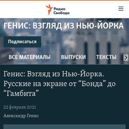
Ссылки
для
упрощенного
ГЕНИС: ВЗГЛЯД ИЗ НЬЮ-ЙОРКА
ПРОГРАММЫ
доступа
ПОДКАСТЫ
Подписаться
Вернуться
к
ПОДПИСАТЬСЯ
АВТОРСКИЕ ПРОЕКТЫ
основному
ВСЕ МАТЕРИАЛЫ
ВЫПУСКИ
ТЕКСТЫ
ЦИТАТЫ СВОБОДЫ
содержанию
CastBox
Вернутся
МНЕНИЯ
Генис: Взгляд из Нью-Йорка.
к
КУЛЬТУРА
Русские на экране oт “Бонда” до
главной
YouTube
навигации
IDEL.РЕАЛИИ
“Гамбита”
Вернутся
КАВКАЗ.РЕАЛИИ
Подписаться
к
22 февраля 2021
СЕВЕР.РЕАЛИИ
поиску
Александр Генис
СИБИРЬ.РЕАЛИИ