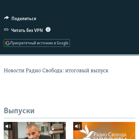
РАСПИСАНИЕ ВЕЩАНИЯ
ПОДПИШИТЕСЬ НА РАССЫЛКУ
Поделиться
Читать без VPN
СОЦИАЛЬНЫЕ СЕТИ
Приоритетный источник в Google
Новости Радио Свобода: итоговый выпуск
Все сайты РСЕ/РС
Выпуски