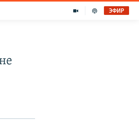
ЭФИР
не