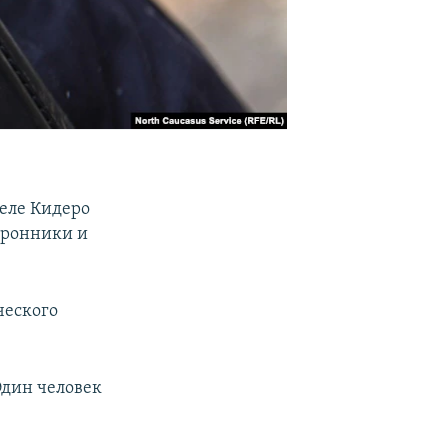
селе Кидеро
оронники и
ческого
Один человек