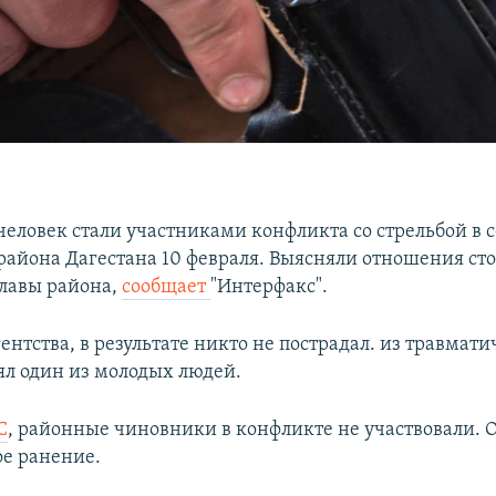
человек стали участниками конфликта со стрельбой в 
района Дагестана 10 февраля. Выясняли отношения ст
лавы района,
сообщает
"Интерфакс".
нтства, в результате никто не пострадал. из травмати
ял один из молодых людей.
С
, районные чиновники в конфликте не участвовали. 
ое ранение.