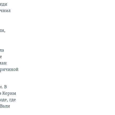
реди
очнил
ли,
ла
е
ман
причиной
. В
в Керим
оде, где
 Вали