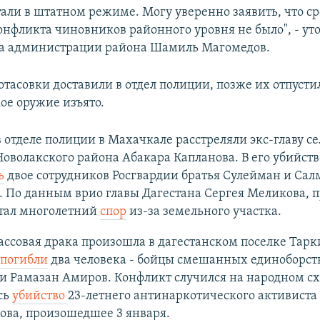
тали в штатном режиме. Могу уверенно заявить, что с
онфликта чиновников районного уровня не было", - ут
ва администрации района Шамиль Магомедов.
отасовки доставили в отдел полиции, позже их отпусти
ое оружие изъято.
в отделе полиции в Махачкале расстреляли экс-главу се
оволакского района Абакара Капланова. В его убийств
ь
двое сотрудников Росгвардии братья Сулейман и Сал
. По данным врио главы Дагестана Сергея Меликова, 
стал многолетний
спор
из-за земельного участка.
ассовая драка произошла в дагестанском поселке Тарки
погибли
два человека - бойцы смешанных единоборст
и Рамазан Амиров.​ Конфликт случился на народном сх
сь
убийство
23-летнего антинаркотического активиста
ова, произошедшее 3 января.