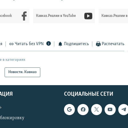
acebook
Кавказ.Реалии в YouTube
Кавказ.Реалии в
ся
Читать без VPN
Подпишитесь
Распечатать
е в категориях
Новости. Кавказ
АЦИЯ
СОЦИАЛЬНЫЕ СЕТИ
ь
 блокировку