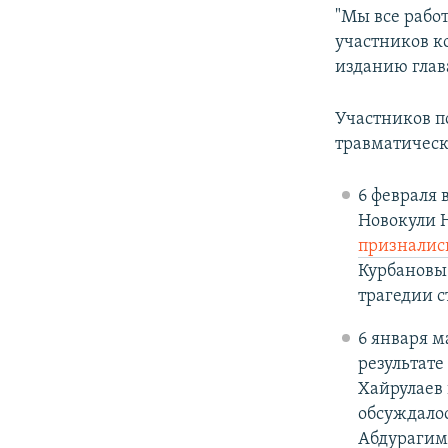
"Мы все рабо
участников к
изданию гла
Участников п
травматическ
6 февраля 
Новокули Н
призналис
Курбановы
трагедии 
6 января м
результате
Хайрулаев 
обсуждало
Абдурагим