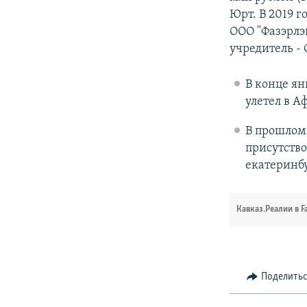
Юрт. В 2019 
ООО "Фазэрлэ
учредитель -
В конце я
улетел в А
В прошлом
присутство
екатеринбу
Кавказ.Реалии в F
Поделить