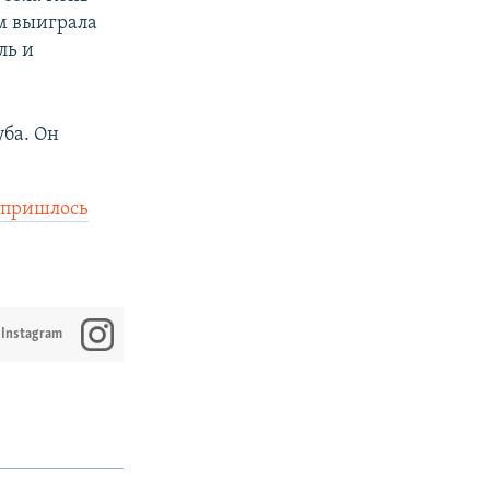
ом выиграла
ль и
уба. Он
пришлось
 Instagram