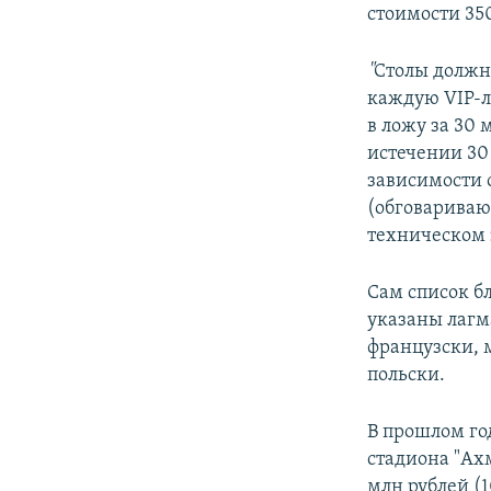
стоимости 350
"
Столы должны
каждую VIP-л
в ложу за 30 
истечении 30
зависимости о
(обговаривают
техническом 
Сам список б
указаны лагм
французски, м
польски.
В прошлом го
стадиона "Ахм
млн рублей (1