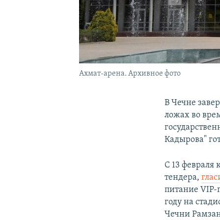
Ахмат-арена. Архивное фото
В Чечне заве
ложах во вре
государствен
Кадырова" гот
С 13 февраля
тендера,
глас
питание VIP-
году на стади
Чечни Рамзан