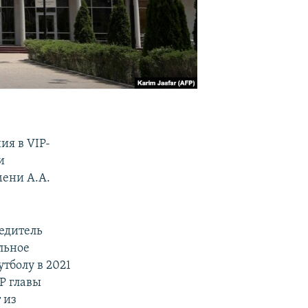
ия в VIP-
и
ени А.А.
едитель
льное
тболу в 2021
IP главы
 из