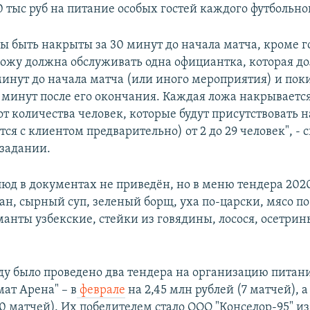
 тыс руб на питание особых гостей каждого футбольно
 быть накрыты за 30 минут до начала матча, кроме г
ожу должна обслуживать одна официантка, которая д
минут до начала матча (или иного мероприятия) и поки
 минут после его окончания. Каждая ложа накрывается
т количества человек, которые будут присутствовать н
ся с клиентом предварительно) от 2 до 29 человек", - 
задании.
люд в документах не приведён, но в меню тендера 202
ан, сырный суп, зеленый борщ, уха по-царски, мясо по
анты узбекские, стейки из говядины, лосося, осетрины
ду было проведено два тендера на организацию питани
ат Арена" – в
феврале
на 2,45 млн рублей (7 матчей), а
0 матчей). Их победителем стало ООО "Конселор-95" из