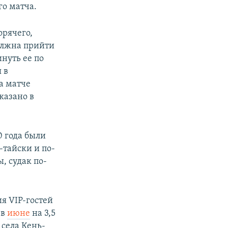
го матча.
орячего,
олжна прийти
нуть ее по
 в
а матче
сказано в
0 года были
-тайски и по-
, судак по-
я VIP-гостей
 в
июне
на 3,5
 села Кень-