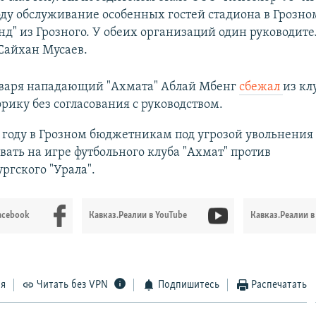
году обслуживание особенных гостей стадиона в Грозн
нд" из Грозного. У обеих организаций один руководите
 Сайхан Мусаев.
нваря нападающий "Ахмата" Аблай Мбенг
сбежал
из кл
фрику без согласования с руководством.
 году в Грозном бюджетникам под угрозой увольнения
вать на игре футбольного клуба "Ахмат" против
ргского "Урала".
acebook
Кавказ.Реалии в YouTube
Кавказ.Реалии в
ся
Читать без VPN
Подпишитесь
Распечатать