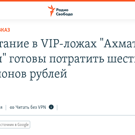
ВКАЗ
тание в VIP-ложах "Ахма
" готовы потратить шест
онов рублей
ся
Читать без VPN
сточник в Google